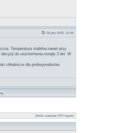
:
04 gru 2025, 12:36
iczna. Temperatura stabilna nawet przy
 decyzji do uruchomienia minęły 3 dni. W
i chłodnicze dla profesjonalistów.
Strefa czasowa UTC+1godz.