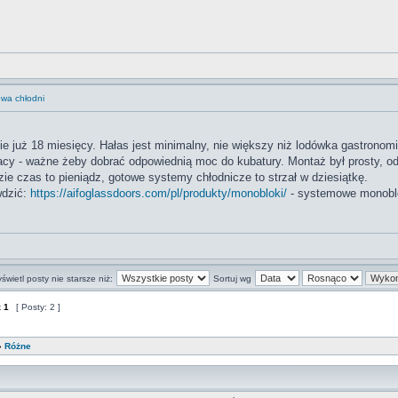
wa chłodni
nie już 18 miesięcy. Hałas jest minimalny, nie większy niż lodówka gastronom
acy - ważne żeby dobrać odpowiednią moc do kubatury. Montaż był prosty, od
zie czas to pieniądz, gotowe systemy chłodnicze to strzał w dziesiątkę.
wdzić:
https://aifoglassdoors.com/pl/produkty/monobloki/
- systemowe monoblok
świetl posty nie starsze niż:
Sortuj wg
z
1
[ Posty: 2 ]
»
Różne