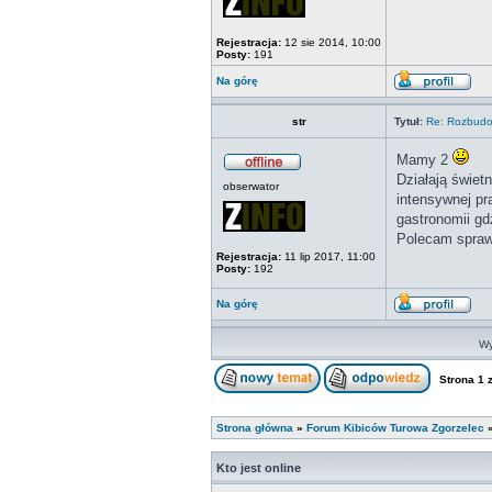
Rejestracja:
12 sie 2014, 10:00
Posty:
191
Na górę
str
Tytuł:
Re: Rozbudo
Mamy 2
Działają świet
obserwator
intensywnej pr
gastronomii gd
Polecam spra
Rejestracja:
11 lip 2017, 11:00
Posty:
192
Na górę
Wy
Strona
1
Strona główna
»
Forum Kibiców Turowa Zgorzelec
Kto jest online