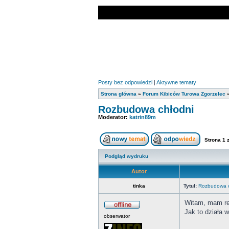
Posty bez odpowiedzi
|
Aktywne tematy
Strona główna
»
Forum Kibiców Turowa Zgorzelec
Rozbudowa chłodni
Moderator:
katrin89m
Strona
1
Podgląd wydruku
Autor
tinka
Tytuł:
Rozbudowa c
Witam, mam re
Jak to działa 
obserwator