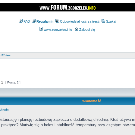
FAQ
Regulamin
Odpowiedzialność za treść
Szukaj
www.zgorzelec.info
Zaloguj się
»
Różne
z
1
[ Posty: 2 ]
Wiadomość
hłodni
staurację i planuję rozbudowę zaplecza o dodatkową chłodnię. Ktoś używa 
w praktyce? Martwię się o hałas i stabilność temperatury przy częstym otwiera