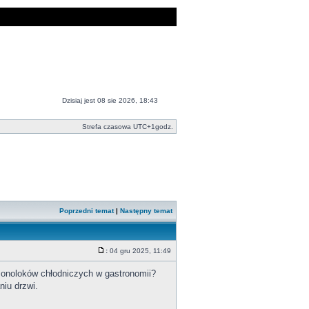
Dzisiaj jest 08 sie 2026, 18:43
Strefa czasowa UTC+1godz.
Poprzedni temat
|
Następny temat
:
04 gru 2025, 11:49
monoloków chłodniczych w gastronomii?
niu drzwi.