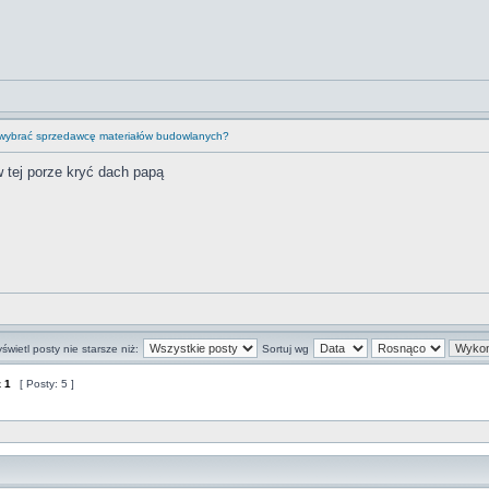
 wybrać sprzedawcę materiałów budowlanych?
w tej porze kryć dach papą
świetl posty nie starsze niż:
Sortuj wg
z
1
[ Posty: 5 ]