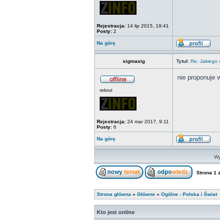
Rejestracja:
14 lip 2015, 19:41
Posty:
2
Na górę
sigmasig
Tytuł:
Re: Jakiego
nie proponuje 
rekrut
Rejestracja:
24 mar 2017, 9:11
Posty:
6
Na górę
Wy
Strona
1
Strona główna
»
Główne
»
Ogólne - Polska i Świat
Kto jest online