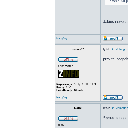
...stanie Mi 
Jakieś nowe za
Na górę
roman77
Tytuł:
Re: Jakiego
przy tej pogod
obserwator
Rejestracja:
30 lip 2011, 11:37
Posty:
240
Lokalizacja:
Pieńsk
Na górę
Goral
Tytuł:
Re: Jakiego
Sprawdzoneg
rekrut