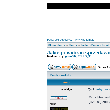
Posty bez odpowiedzi
|
Aktywne tematy
Strona główna
»
Główne
»
Ogólne - Polska i Świat
Jakiego wybrać sprzedaw
Moderatorzy:
gobo007
,
YELLO_35
Strona
1
Podgląd wydruku
Autor
adejabys
Tytuł:
Jakiego wyb
Może ktoś jest
gdzie się zaop
rekrut