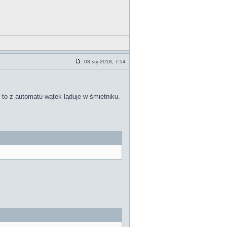
:
03 sty 2018, 7:54
 to z automatu wątek ląduje w śmietniku.