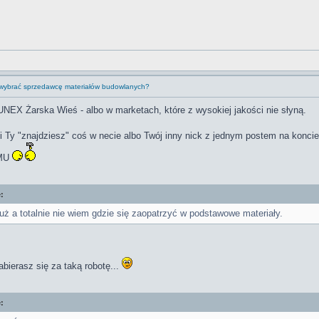
 wybrać sprzedawcę materiałów budowlanych?
EX Żarska Wieś - albo w marketach, które z wysokiej jakości nie słyną.
li Ty "znajdziesz" coś w necie albo Twój inny nick z jednym postem na koncie
AMU
:
uż a totalnie nie wiem gdzie się zaopatrzyć w podstawowe materiały.
bierasz się za taką robotę...
: