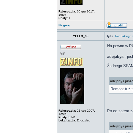
Rejestracja:
05 gru 2017,
10:04
Posty:
1
Na górę
YELLO_35
Tytuł:
Re: Jakiego
Na pewno w PUN
VIP
adejabys
- jeś
Żadnego SP
adejabys pisze
Remont tuż t
Po co zatem za
Rejestracja:
21 cze 2007,
12:05
Posty:
5141
Lokalizacja:
Zgorzelec
adejabys pisze