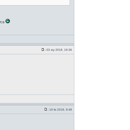
owca
:
03 sty 2018, 19:36
:
19 lis 2018, 9:48