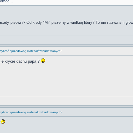
pomóc...
sady pisowni? Od kiedy "Mi" piszemy z wielkiej litery? To nie nazwa śmigł
 wybrać sprzedawcę materiałów budowlanych?
zie krycie dachu papą ?
 wybrać sprzedawcę materiałów budowlanych?
o