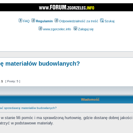
FAQ
Regulamin
Odpowiedzialność za treść
Szukaj
www.zgorzelec.info
Zaloguj się
cę materiałów budowlanych?
z
1
[ Posty: 5 ]
Wiadomość
rać sprzedawcę materiałów budowlanych?
 w stanie Mi pomóc i ma sprawdzoną hurtownię, gdzie dostanę dobrej jakości 
atrzyć w podstawowe materiały.