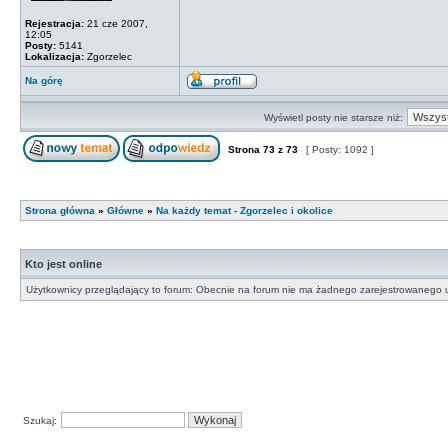
Rejestracja:
21 cze 2007,
12:05
Posty:
5141
Lokalizacja:
Zgorzelec
Na górę
Wyświetl posty nie starsze niż:
Strona
73
z
73
[ Posty: 1092 ]
Strona główna
»
Główne
»
Na każdy temat - Zgorzelec i okolice
Kto jest online
Użytkownicy przeglądający to forum: Obecnie na forum nie ma żadnego zarejestrowanego u
Szukaj: