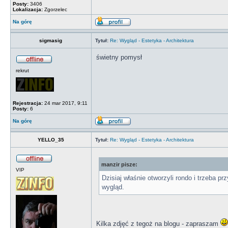
Posty:
3406
Lokalizacja:
Zgorzelec
Na górę
sigmasig
Tytuł:
Re: Wygląd - Estetyka - Architektura
świetny pomysł
rekrut
Rejestracja:
24 mar 2017, 9:11
Posty:
6
Na górę
YELLO_35
Tytuł:
Re: Wygląd - Estetyka - Architektura
manzir pisze:
VIP
Dzisiaj właśnie otworzyli rondo i trzeba p
wygląd.
Kilka zdjęć z tegoż na blogu - zapraszam