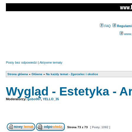
FAQ
Regulami
www.z
Posty bez odpowiedzi
|
Aktywne tematy
Strona główna
»
Główne
»
Na każdy temat - Zgorzelec i okolice
Wygląd - Estetyka - A
Moderatorzy:
gobo007
,
YELLO_35
Strona
73
z
73
[ Posty: 1092 ]