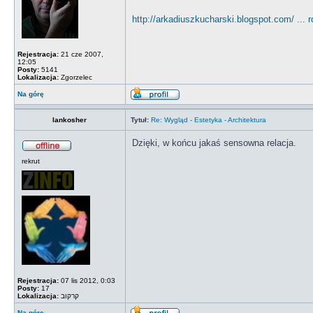
http://arkadiuszkucharski.blogspot.com/ ... 
Rejestracja:
21 cze 2007,
12:05
Posty:
5141
Lokalizacja:
Zgorzelec
Na górę
lankosher
Tytuł:
Re: Wygląd - Estetyka - Architektura
Dzięki, w końcu jakaś sensowna relacja.
rekrut
Rejestracja:
07 lis 2012, 0:03
Posty:
17
Lokalizacja:
קרקוב
Na górę