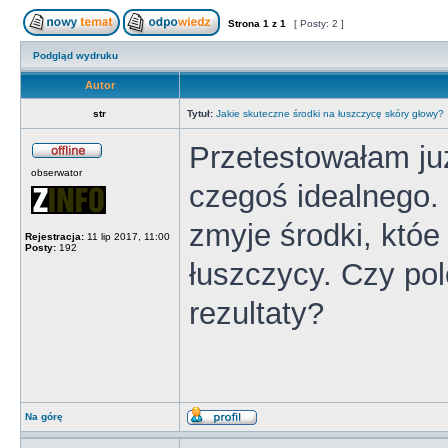
Strona
1
z
1
[ Posty: 2 ]
Podgląd wydruku
Autor
str
Tytuł:
Jakie skuteczne środki na łuszczycę skóry głowy?
Przetestowałam ju
obserwator
czegoś idealnego.
zmyje środki, któ
Rejestracja:
11 lip 2017, 11:00
Posty:
192
łuszczycy. Czy pol
rezultaty?
Na górę