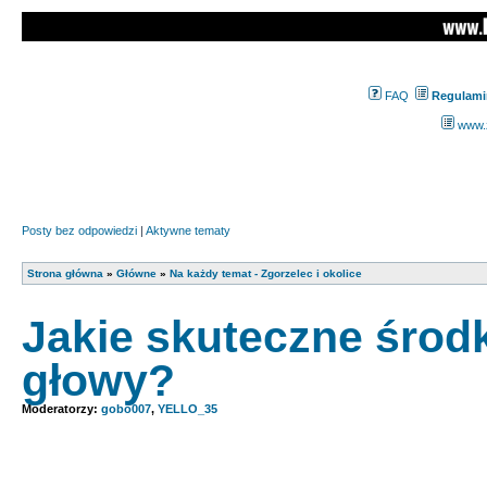
FAQ
Regulami
www.z
Posty bez odpowiedzi
|
Aktywne tematy
Strona główna
»
Główne
»
Na każdy temat - Zgorzelec i okolice
Jakie skuteczne środk
głowy?
Moderatorzy:
gobo007
,
YELLO_35