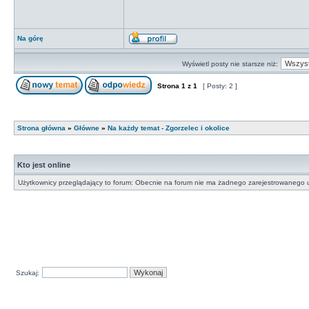
Na górę
Wyświetl posty nie starsze niż:
Strona
1
z
1
[ Posty: 2 ]
Strona główna
»
Główne
»
Na każdy temat - Zgorzelec i okolice
Kto jest online
Użytkownicy przeglądający to forum: Obecnie na forum nie ma żadnego zarejestrowanego u
Szukaj: