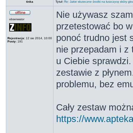
tinka
Tytuł:
Re: Jakie skuteczne środki na łuszczycę skóry gł
Nie używasz szam
obserwator
przetestować bo wi
ponoć trudno jest 
Rejestracja:
12 sie 2014, 10:00
Posty:
191
nie przepadam i z 
u Ciebie sprawdzi.
zestawie z płynem
problemu, bez em
Cały zestaw można
https://www.apteka