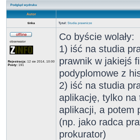
Podgląd wydruku
Autor
tinka
Tytuł:
Studia prawnicze
Co byście wolały:
obserwator
1) iść na studia p
prawnik w jakiejś f
Rejestracja:
12 sie 2014, 10:00
Posty:
191
podyplomowe z hi
2) iść na studia pr
aplikację, tylko na
aplikacji, a potem
(np. jako radca pr
prokurator)