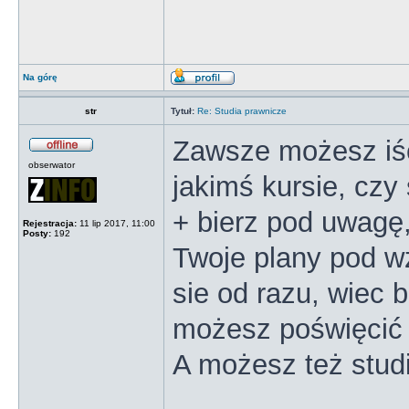
Na górę
str
Tytuł:
Re: Studia prawnicze
Zawsze możesz iść
obserwator
jakimś kursie, czy
+ bierz pod uwagę
Rejestracja:
11 lip 2017, 11:00
Posty:
192
Twoje plany pod wz
sie od razu, wiec 
możesz poświęcić 
A możesz też stud