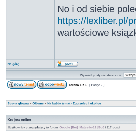
No i od siebie pol
https://lexliber.pl
wartościowe ksiązk
Na górę
Wyświetl posty nie starsze niż:
Strona
1
z
1
[ Posty: 2 ]
Strona główna
»
Główne
»
Na każdy temat - Zgorzelec i okolice
Kto jest online
Użytkownicy przeglądający to forum:
Google [Bot]
,
Majestic-12 [Bot]
i 117 gości