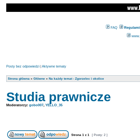
FAQ
Regulami
www.z
Posty bez odpowiedzi
|
Aktywne tematy
Strona główna
»
Główne
»
Na każdy temat - Zgorzelec i okolice
Studia prawnicze
Moderatorzy:
gobo007
,
YELLO_35
Strona
1
z
1
[ Posty: 2 ]