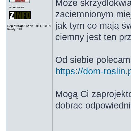
Może skrzydlokwiat
obserwator
zaciemnionym miej
jak tym co mają św
Rejestracja:
12 sie 2014, 10:00
Posty:
191
ciemny jest ten prz
Od siebie polecam 
https://dom-roslin.p
Mogą Ci zaprojekto
dobrac odpowiedn