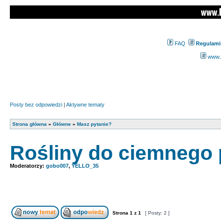
FAQ
Regulami
www.z
Posty bez odpowiedzi
|
Aktywne tematy
Strona główna
»
Główne
»
Masz pytanie?
Rośliny do ciemnego
Moderatorzy:
gobo007
,
YELLO_35
Strona
1
z
1
[ Posty: 2 ]