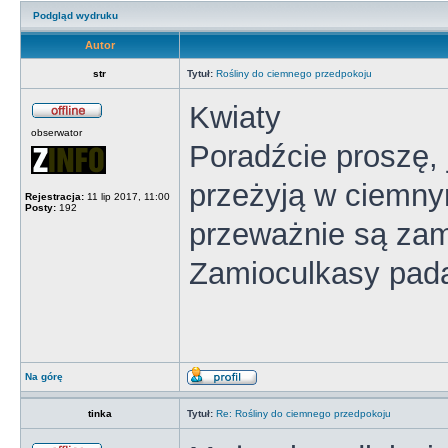
Podgląd wydruku
Autor
str
Tytuł:
Rośliny do ciemnego przedpokoju
Kwiaty
obserwator
Poradźcie proszę, 
przeżyją w ciemny
Rejestracja:
11 lip 2017, 11:00
Posty:
192
przeważnie są zamk
Zamioculkasy pad
Na górę
tinka
Tytuł:
Re: Rośliny do ciemnego przedpokoju