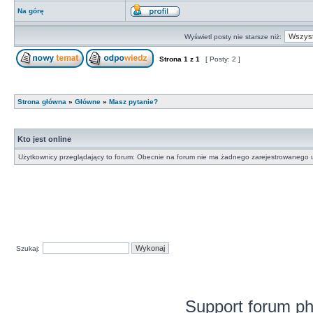
Na górę
Wyświetl posty nie starsze niż:
Strona
1
z
1
[ Posty: 2 ]
Strona główna
»
Główne
»
Masz pytanie?
Kto jest online
Użytkownicy przeglądający to forum: Obecnie na forum nie ma żadnego zarejestrowanego u
Szukaj:
Support forum p