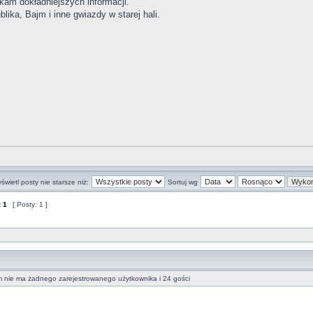
ukam dokładniejszych informacji.
lika, Bajm i inne gwiazdy w starej hali.
świetl posty nie starsze niż:
Sortuj wg
z
1
[ Posty: 1 ]
m nie ma żadnego zarejestrowanego użytkownika i 24 gości