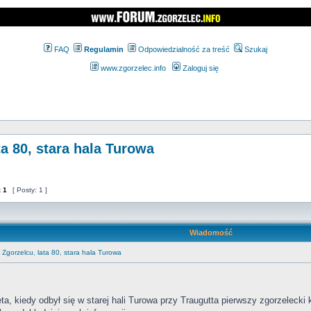
FAQ
Regulamin
Odpowiedzialność za treść
Szukaj
www.zgorzelec.info
Zaloguj się
a 80, stara hala Turowa
z
1
[ Posty: 1 ]
Wiadomość
Zgorzelcu, lata 80, stara hala Turowa
ta, kiedy odbył się w starej hali Turowa przy Traugutta pierwszy zgorzelecki