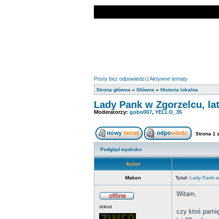
Posty bez odpowiedzi
|
Aktywne tematy
Strona główna
»
Główne
»
Historia lokalna
Lady Pank w Zgorzelcu, lat
Moderatorzy:
gobo007
,
YELLO_35
Strona
1
Podgląd wydruku
Autor
Maken
Tytuł:
Lady Pank w 
Witam,
rekrut
czy ktoś pamię