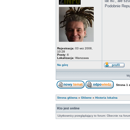
lat 80., ale sz
Podobnie Repub
Rejestracja:
03 wrz 2008,
10:28
Posty:
6
Lokalizacja:
Warszawa
Na górę
Wy
Strona
1
Strona główna
»
Główne
»
Historia lokalna
Kto jest online
Użytkownicy przeglądający to forum: Obecnie na foru