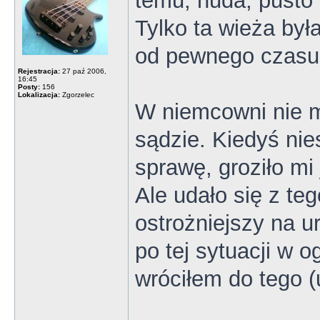
temu, nuda, pusto 
Tylko ta wieża była 
od pewnego czasu 
Rejestracja:
27 paź 2006,
16:45
Posty:
156
Lokalizacja:
Zgorzelec
W niemcowni nie m
sądzie. Kiedyś nie
sprawę, groziło mi 
Ale udało się z te
ostrożniejszy na u
po tej sytuacji w o
wróciłem do tego (