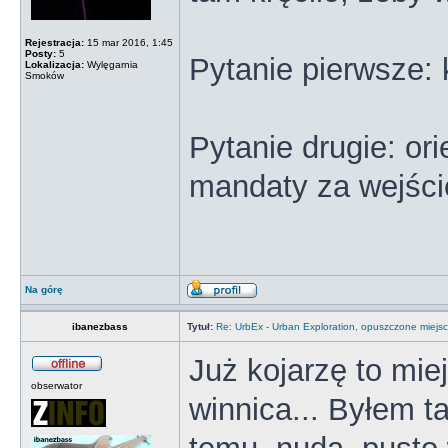
Rejestracja:
15 mar 2016, 1:45
Posty:
5
Pytanie pierwsze:
Lokalizacja:
Wylęgarnia
Smoków
Pytanie drugie: or
mandaty za wejście
Na górę
ibanezbass
Tytuł:
Re: UrbEx - Urban Exploration, opuszczone miejsc
Już kojarzę to mie
obserwator
winnica... Byłem t