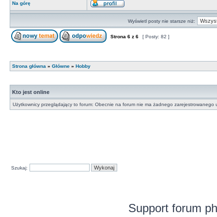
Na górę
Wyświetl posty nie starsze niż:
Strona
6
z
6
[ Posty: 82 ]
Strona główna
»
Główne
»
Hobby
Kto jest online
Użytkownicy przeglądający to forum: Obecnie na forum nie ma żadnego zarejestrowanego u
Szukaj:
Support forum p