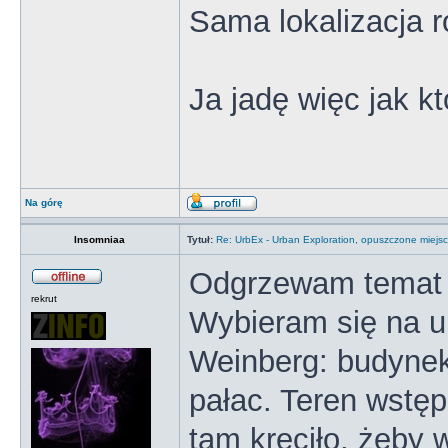
Sama lokalizacja 
Ja jadę więc jak k
Na górę
Insomniaa
Tytuł:
Re: UrbEx - Urban Exploration, opuszczone miejsc
Odgrzewam temat
rekrut
Wybieram się na ur
Weinberg: budynek
pałac. Teren wstęp
tam kręciło, żeby 