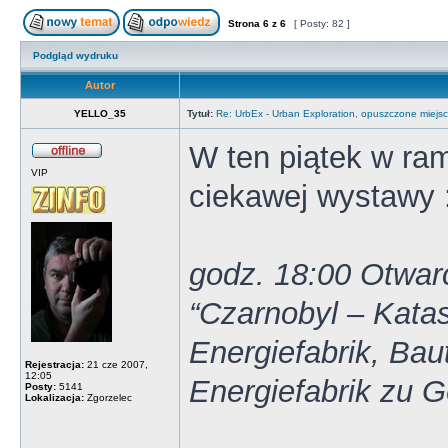
Strona
6
z
6
[ Posty: 82 ]
Podgląd wydruku
Autor
YELLO_35
Tytuł:
Re: UrbEx - Urban Exploration, opuszczone miejsc
W ten piątek w ram
VIP
ciekawej wystawy 
godz. 18:00 Otwar
“Czarnobyl – Katas
Energiefabrik, Baut
Rejestracja:
21 cze 2007,
12:05
Energiefabrik zu Gö
Posty:
5141
Lokalizacja:
Zgorzelec