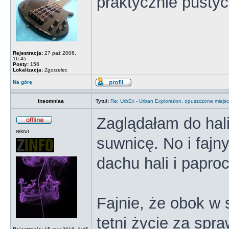
praktycznie pusty
Rejestracja:
27 paź 2006,
16:45
Posty:
156
Lokalizacja:
Zgorzelec
Na górę
Insomniaa
Tytuł:
Re: UrbEx - Urban Exploration, opuszczone miejsc
Zaglądałam do hali
rekrut
suwnicę. No i fajn
dachu hali i papro
Fajnie, że obok w 
tętni życie za sp