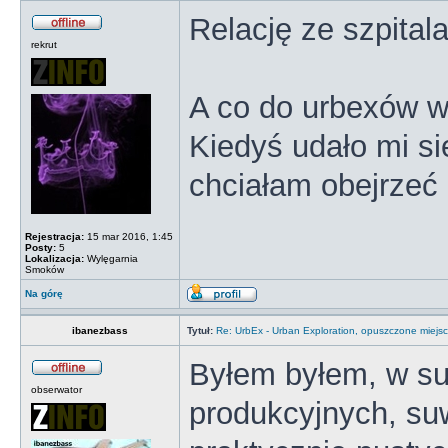
Relację ze szpital
rekrut
A co do urbexów w
Kiedyś udało mi si
chciałam obejrzeć 
Rejestracja:
15 mar 2016, 1:45
Posty:
5
Lokalizacja:
Wylęgarnia
Smoków
Na górę
ibanezbass
Tytuł:
Re: UrbEx - Urban Exploration, opuszczone miejsc
Byłem byłem, w sum
obserwator
produkcyjnych, su