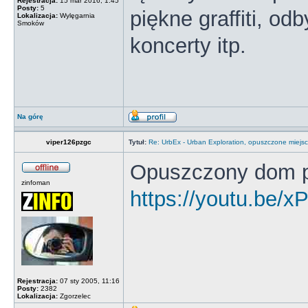
Rejestracja:
15 mar 2016, 1:45
Posty:
5
piękne graffiti, od
Lokalizacja:
Wylęgarnia
Smoków
koncerty itp.
Na górę
viper126pzgc
Tytuł:
Re: UrbEx - Urban Exploration, opuszczone miejsc
Opuszczony dom p
zinfoman
https://youtu.be
Rejestracja:
07 sty 2005, 11:16
Posty:
2382
Lokalizacja:
Zgorzelec