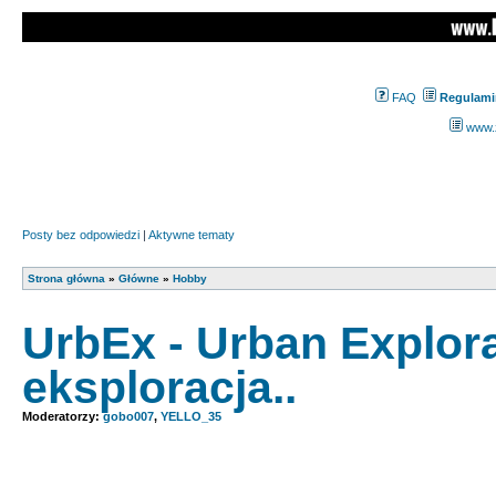
FAQ
Regulami
www.z
Posty bez odpowiedzi
|
Aktywne tematy
Strona główna
»
Główne
»
Hobby
UrbEx - Urban Explor
eksploracja..
Moderatorzy:
gobo007
,
YELLO_35