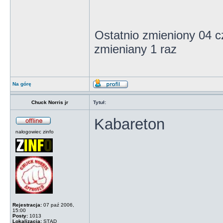
Ostatnio zmieniony 04 
zmieniany 1 raz
Na górę
Chuck Norris jr
Tytuł:
Kabareton
nałogowiec zinfo
Rejestracja:
07 paź 2006,
15:00
Posty:
1013
Lokalizacja:
STĄD