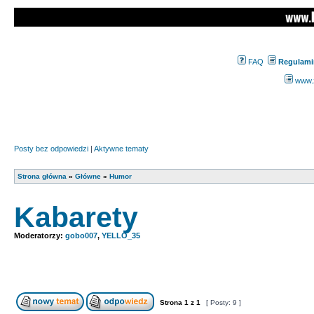
FAQ
Regulami
www.z
Posty bez odpowiedzi
|
Aktywne tematy
Strona główna
»
Główne
»
Humor
Kabarety
Moderatorzy:
gobo007
,
YELLO_35
Strona
1
z
1
[ Posty: 9 ]