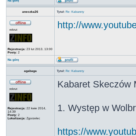
Na górę
aneczka26
Tytuł:
Re: Kabarety
http://www.youtu
rekrut
Rejestracja:
23 lut 2013, 13:00
Posty:
2
Na górę
agabaga
Tytuł:
Re: Kabarety
Kabaret Skeczów 
rekrut
1. Występ w Wolb
Rejestracja:
22 kwie 2014,
14:39
Posty:
2
Lokalizacja:
Zgorzelec
https://www.yout