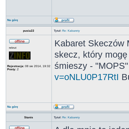
Na górę
pusia22
Tytuł:
Re: Kabarety
Kabaret Skeczów 
rekrut
skecz, który mogę
śmieszy - "MOPS
Rejestracja:
08 sie 2014, 19:32
Posty:
2
v=oNLU0P17RtI
B
Na górę
Stanis
Tytuł:
Re: Kabarety