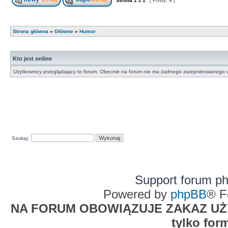
Strona
1
z
1
[ Posty: 9 ]
Strona główna
»
Główne
»
Humor
Kto jest online
Użytkownicy przeglądający to forum: Obecnie na forum nie ma żadnego zarejestrowanego u
Szukaj:
Support forum p
Powered by
phpBB
® F
NA FORUM OBOWIĄZUJE ZAKAZ UŻYW
tylko for