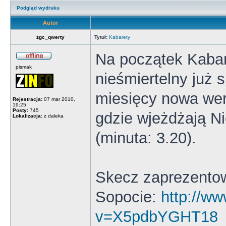
Podgląd wydruku
Autor
zgc_qwerty
Tytuł:
Kabarety
Na początek Kaba
pismak
nieśmiertelny już
miesięcy nowa wer
Rejestracja:
07 mar 2010,
19:25
Posty:
745
gdzie wjeżdżają N
Lokalizacja:
z daleka
(minuta: 3.20).
Skecz zaprezentow
Sopocie:
http://w
v=X5pdbYGHT18