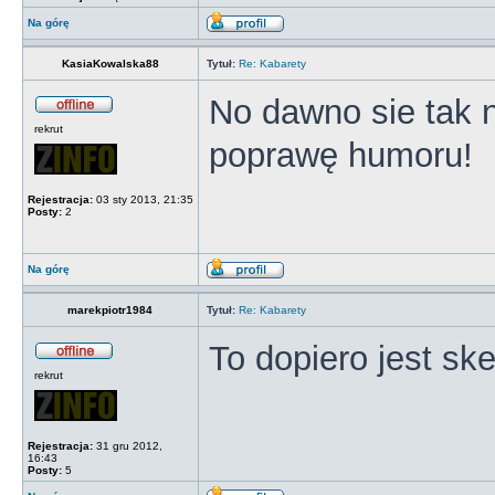
Na górę
KasiaKowalska88
Tytuł:
Re: Kabarety
No dawno sie tak 
rekrut
poprawę humoru!
Rejestracja:
03 sty 2013, 21:35
Posty:
2
Na górę
marekpiotr1984
Tytuł:
Re: Kabarety
To dopiero jest sk
rekrut
Rejestracja:
31 gru 2012,
16:43
Posty:
5