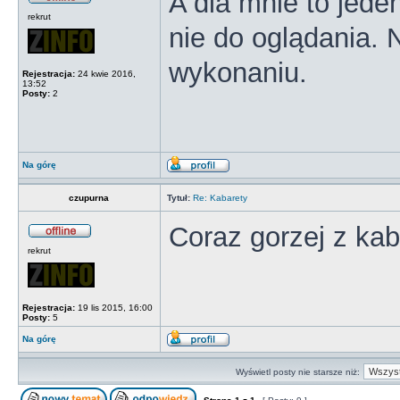
A dla mnie to jeden
rekrut
nie do oglądania. 
wykonaniu.
Rejestracja:
24 kwie 2016,
13:52
Posty:
2
Na górę
czupurna
Tytuł:
Re: Kabarety
Coraz gorzej z kaba
rekrut
Rejestracja:
19 lis 2015, 16:00
Posty:
5
Na górę
Wyświetl posty nie starsze niż: