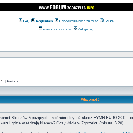
FAQ
Regulamin
Odpowiedzialność za treść
Szukaj
www.zgorzelec.info
Zaloguj się
z
1
[ Posty: 9 ]
Wiadomość
abaret Skeczów Męczących i nieśmiertelny już skecz HYMN EURO 2012 - co 
 wersji gdzie wjeżdżają Niemcy? Oczywiście w Zgorzelcu (minuta: 3.20).