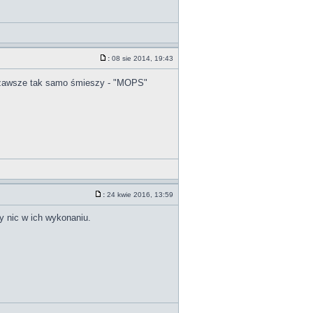
:
08 sie 2014, 19:43
i zawsze tak samo śmieszy - "MOPS"
:
24 kwie 2016, 13:59
dy nic w ich wykonaniu.