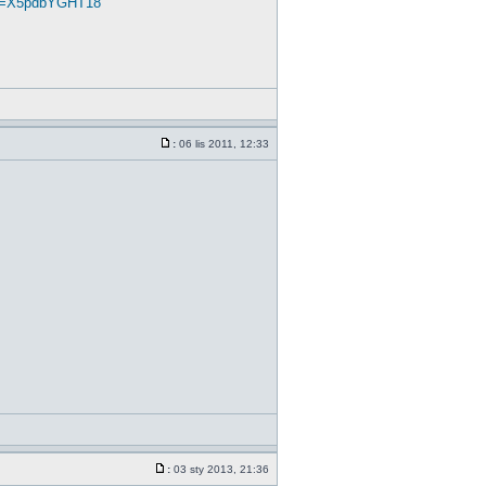
?v=X5pdbYGHT18
:
06 lis 2011, 12:33
:
03 sty 2013, 21:36