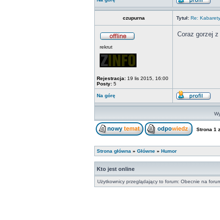
czupurna
Tytuł:
Re: Kabaret
Coraz gorzej z 
rekrut
Rejestracja:
19 lis 2015, 16:00
Posty:
5
Na górę
Wy
Strona
1
Strona główna
»
Główne
»
Humor
Kto jest online
Użytkownicy przeglądający to forum: Obecnie na foru