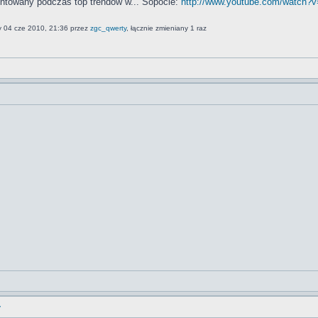
ntowany podczas top trendów w... Sopocie:
http://www.youtube.com/watch
y 04 cze 2010, 21:36 przez
zgc_qwerty
, łącznie zmieniany 1 raz
y