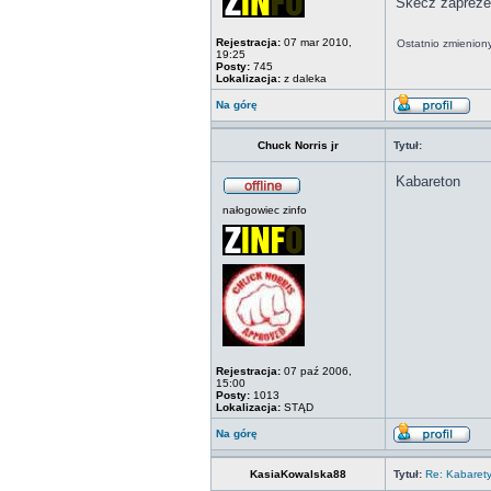
Skecz zapreze
Rejestracja:
07 mar 2010,
Ostatnio zmienion
19:25
Posty:
745
Lokalizacja:
z daleka
Na górę
Chuck Norris jr
Tytuł:
Kabareton
nałogowiec zinfo
Rejestracja:
07 paź 2006,
15:00
Posty:
1013
Lokalizacja:
STĄD
Na górę
KasiaKowalska88
Tytuł:
Re: Kabaret