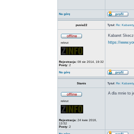
Na górę
pusia22
Tytuł:
Re: Kabaret
Kabaret Skecz
https://www.y
rekrut
Rejestracja:
08 sie 2014, 19:32
Posty:
2
Na górę
Stanis
Tytuł:
Re: Kabaret
A dla mnie to j
rekrut
Rejestracja:
24 kwie 2016,
13:52
Posty:
2
Na górę