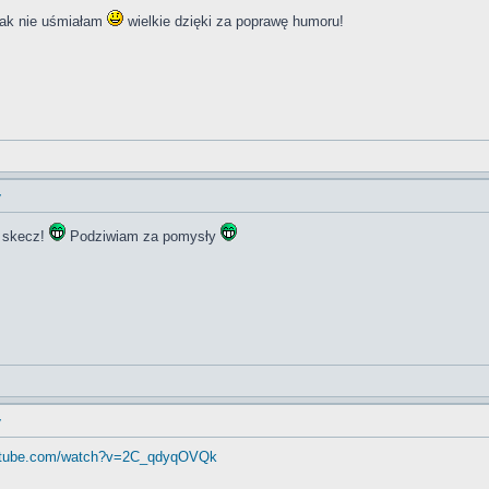
tak nie uśmiałam
wielkie dzięki za poprawę humoru!
y
t skecz!
Podziwiam za pomysły
y
outube.com/watch?v=2C_qdyqOVQk