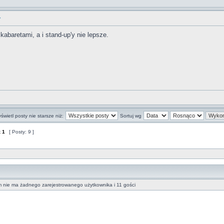
y
kabaretami, a i stand-up'y nie lepsze.
świetl posty nie starsze niż:
Sortuj wg
z
1
[ Posty: 9 ]
m nie ma żadnego zarejestrowanego użytkownika i 11 gości