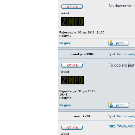
No dawno sie 
rekrut
Rejestracja:
03 sty 2013, 21:35
Posty:
2
Na górę
marekpiotr1984
Tytuł:
Re: Kabaret
To dopiero jes
rekrut
Rejestracja:
31 gru 2012,
16:43
Posty:
5
Na górę
aneczka26
Tytuł:
Re: Kabaret
http://www.y
rekrut