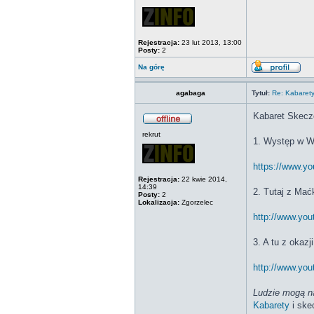
Rejestracja:
23 lut 2013, 13:00
Posty:
2
Na górę
agabaga
Tytuł:
Re: Kabaret
Kabaret Skec
rekrut
1. Występ w W
https://www.
Rejestracja:
22 kwie 2014,
14:39
2. Tutaj z Ma
Posty:
2
Lokalizacja:
Zgorzelec
http://www.y
3. A tu z okazj
http://www.y
Ludzie mogą n
Kabarety
i ske