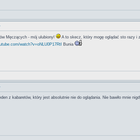
y
ów Męczących - mój ulubiony!
A to skecz, który mogę oglądać sto razy 
outube.com/watch?v=oNLU0P17RtI
Bunia
y
eden z kabaretów, który jest absolutnie nie do oglądania. Nie bawiło mnie nig