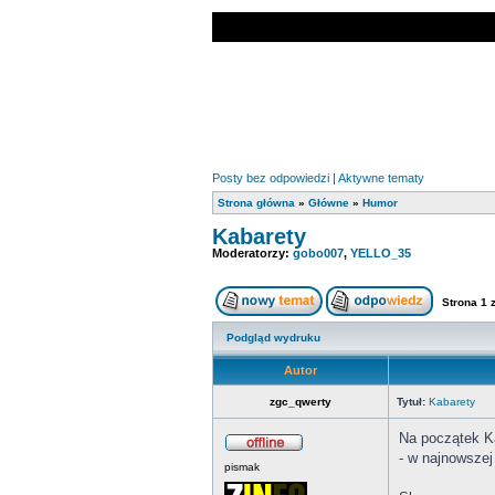
Posty bez odpowiedzi
|
Aktywne tematy
Strona główna
»
Główne
»
Humor
Kabarety
Moderatorzy:
gobo007
,
YELLO_35
Strona
1
Podgląd wydruku
Autor
zgc_qwerty
Tytuł:
Kabarety
Na początek K
- w najnowszej
pismak