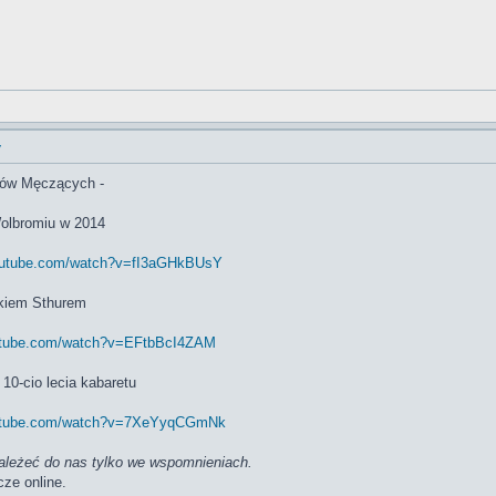
y
zów Męczących -
olbromiu w 2014
youtube.com/watch?v=fI3aGHkBUsY
ćkiem Sthurem
outube.com/watch?v=EFtbBcI4ZAM
i 10-cio lecia kabaretu
outube.com/watch?v=7XeYyqCGmNk
ależeć do nas tylko we wspomnieniach.
cze online.