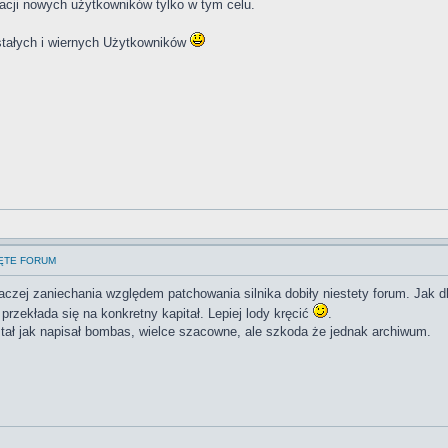
racji nowych użytkowników tylko w tym celu.
tałych i wiernych Użytkowników
IĘTE FORUM
raczej zaniechania względem patchowania silnika dobiły niestety forum. Jak d
przekłada się na konkretny kapitał. Lepiej lody kręcić
.
ał jak napisał bombas, wielce szacowne, ale szkoda że jednak archiwum.