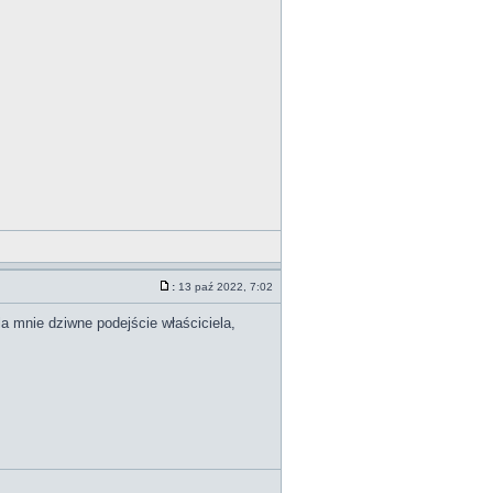
:
13 paź 2022, 7:02
la mnie dziwne podejście właściciela,