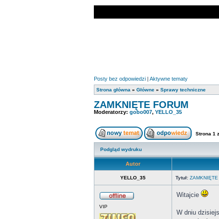
Posty bez odpowiedzi
|
Aktywne tematy
Strona główna
»
Główne
»
Sprawy techniczne
ZAMKNIĘTE FORUM
Moderatorzy:
gobo007
,
YELLO_35
Strona
1
Podgląd wydruku
Autor
YELLO_35
Tytuł:
ZAMKNIĘTE
Witajcie
VIP
W dniu dzisie