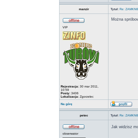
manzir
Tytuł:
Re: ZAMKN
Można spróbow
VIP
Rejestracja:
30 mar 2011,
10:59
Posty:
3406
Lokalizacja:
Zgorzelec
Na górę
petec
Tytuł:
Re: ZAMKN
Jak widzisz m
obserwator