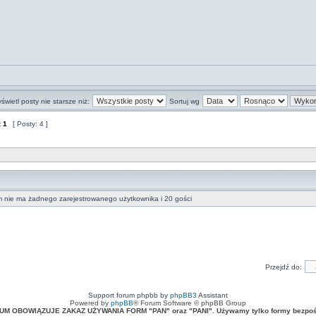
świetl posty nie starsze niż:
Sortuj wg
z
1
[ Posty: 4 ]
m nie ma żadnego zarejestrowanego użytkownika i 20 gości
Przejdź do:
Support forum phpbb by
phpBB3
Assistant
Powered by
phpBB
® Forum Software © phpBB Group
UM OBOWIĄZUJE ZAKAZ UŻYWANIA FORM "PAN" oraz "PANI". Używamy tylko formy bezpośr