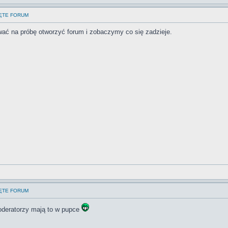
IĘTE FORUM
ać na próbę otworzyć forum i zobaczymy co się zadzieje.
IĘTE FORUM
oderatorzy mają to w pupce