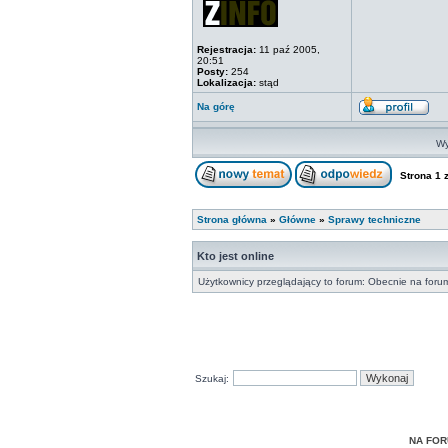
Rejestracja:
11 paź 2005,
20:51
Posty:
254
Lokalizacja:
stąd
Na górę
Wy
Strona
1
Strona główna
»
Główne
»
Sprawy techniczne
Kto jest online
Użytkownicy przeglądający to forum: Obecnie na foru
Szukaj:
NA FOR