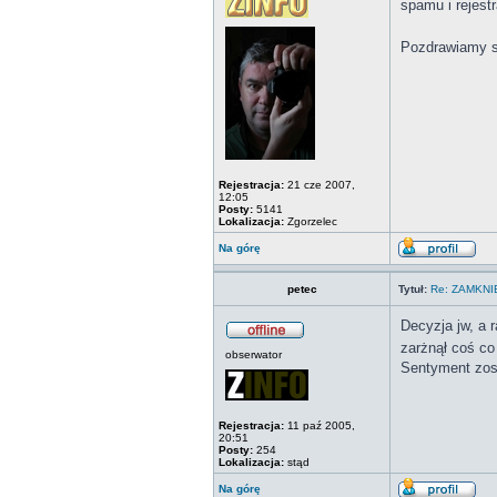
spamu i rejest
Pozdrawiamy s
Rejestracja:
21 cze 2007,
12:05
Posty:
5141
Lokalizacja:
Zgorzelec
Na górę
petec
Tytuł:
Re: ZAMKN
Decyzja jw, a 
zarżnął coś co 
obserwator
Sentyment zost
Rejestracja:
11 paź 2005,
20:51
Posty:
254
Lokalizacja:
stąd
Na górę