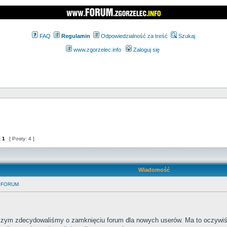
FAQ
Regulamin
Odpowiedzialność za treść
Szukaj
www.zgorzelec.info
Zaloguj się
z
1
[ Posty: 4 ]
Wiadomość
 FORUM
jszym zdecydowaliśmy o zamknięciu forum dla nowych userów. Ma to oczyw