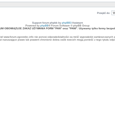
Przejdź do:
Support forum phpbb by
phpBB3
Assistant
Powered by
phpBB
® Forum Software © phpBB Group
UM OBOWIĄZUJE ZAKAZ UŻYWANIA FORM "PAN" oraz "PANI". Używamy tylko formy bezpośr
ciel www.forum.zgorzelec.info nie ponosi odpowiedzialności za treść wypowiedzi zamieszczanych 
 naruszające prawo lub prawem chronione dobra osób trzecich mogą ponieść z tego tytułu odpow