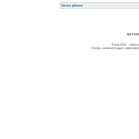
Strona główna
NA FOR
Firma DGL - właści
Osoby zamieszczające wypowiedzi