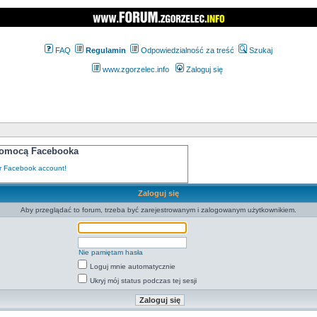
FAQ
Regulamin
Odpowiedzialność za treść
Szukaj
www.zgorzelec.info
Zaloguj się
 pomocą Facebooka
Zaloguj się
Aby przeglądać to forum, trzeba być zarejestrowanym i zalogowanym użytkownikiem.
Nie pamiętam hasła
Loguj mnie automatycznie
Ukryj mój status podczas tej sesji