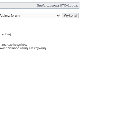
Strefa czasowa UTC+1godz.
edniej.
przez użytkowników.
iedzialność karną lub ccywilną..