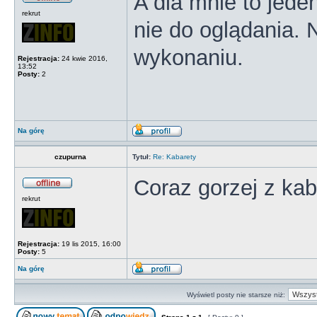
A dla mnie to jeden
rekrut
nie do oglądania. 
wykonaniu.
Rejestracja:
24 kwie 2016,
13:52
Posty:
2
Na górę
czupurna
Tytuł:
Re: Kabarety
Coraz gorzej z kaba
rekrut
Rejestracja:
19 lis 2015, 16:00
Posty:
5
Na górę
Wyświetl posty nie starsze niż: