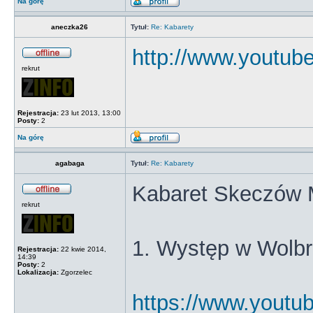
Na górę
aneczka26
Tytuł:
Re: Kabarety
http://www.youtu
rekrut
Rejestracja:
23 lut 2013, 13:00
Posty:
2
Na górę
agabaga
Tytuł:
Re: Kabarety
Kabaret Skeczów 
rekrut
1. Występ w Wolb
Rejestracja:
22 kwie 2014,
14:39
Posty:
2
Lokalizacja:
Zgorzelec
https://www.yout