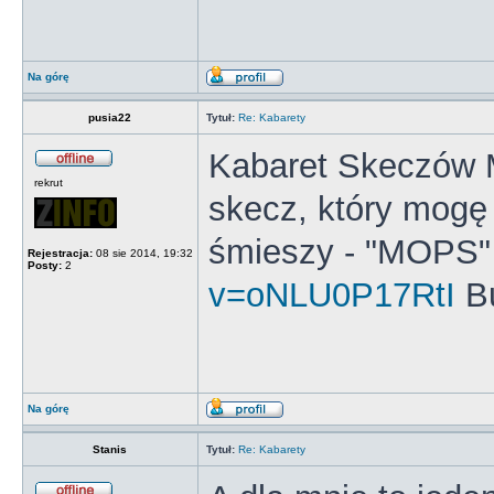
Na górę
pusia22
Tytuł:
Re: Kabarety
Kabaret Skeczów 
rekrut
skecz, który mogę
śmieszy - "MOPS
Rejestracja:
08 sie 2014, 19:32
Posty:
2
v=oNLU0P17RtI
B
Na górę
Stanis
Tytuł:
Re: Kabarety