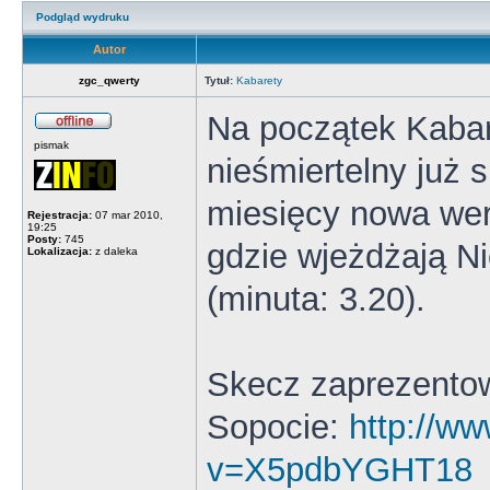
Podgląd wydruku
Autor
zgc_qwerty
Tytuł:
Kabarety
Na początek Kaba
pismak
nieśmiertelny już
miesięcy nowa wer
Rejestracja:
07 mar 2010,
19:25
Posty:
745
gdzie wjeżdżają N
Lokalizacja:
z daleka
(minuta: 3.20).
Skecz zaprezentow
Sopocie:
http://w
v=X5pdbYGHT18