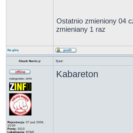
Ostatnio zmieniony 04 
zmieniany 1 raz
Na górę
Chuck Norris jr
Tytuł:
Kabareton
nałogowiec zinfo
Rejestracja:
07 paź 2006,
15:00
Posty:
1013
Lokalizacja:
STĄD