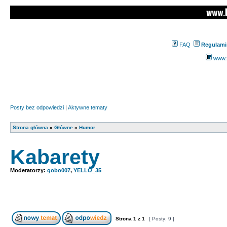
FAQ
Regulami
www.z
Posty bez odpowiedzi
|
Aktywne tematy
Strona główna
»
Główne
»
Humor
Kabarety
Moderatorzy:
gobo007
,
YELLO_35
Strona
1
z
1
[ Posty: 9 ]