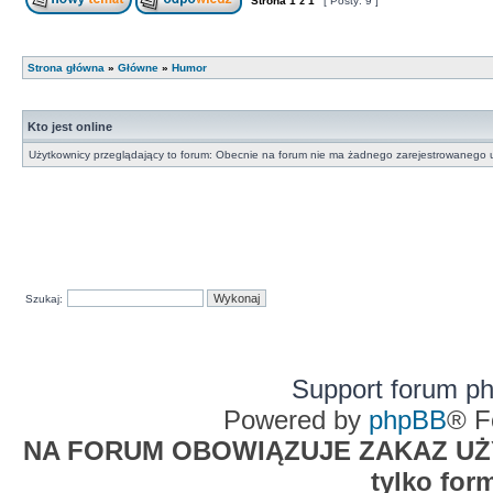
Strona
1
z
1
[ Posty: 9 ]
Strona główna
»
Główne
»
Humor
Kto jest online
Użytkownicy przeglądający to forum: Obecnie na forum nie ma żadnego zarejestrowanego u
Szukaj:
Support forum p
Powered by
phpBB
® F
NA FORUM OBOWIĄZUJE ZAKAZ UŻYW
tylko for