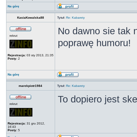
Na górę
KasiaKowalska88
Tytuł:
Re: Kabarety
No dawno sie tak 
rekrut
poprawę humoru!
Rejestracja:
03 sty 2013, 21:35
Posty:
2
Na górę
marekpiotr1984
Tytuł:
Re: Kabarety
To dopiero jest sk
rekrut
Rejestracja:
31 gru 2012,
16:43
Posty:
5