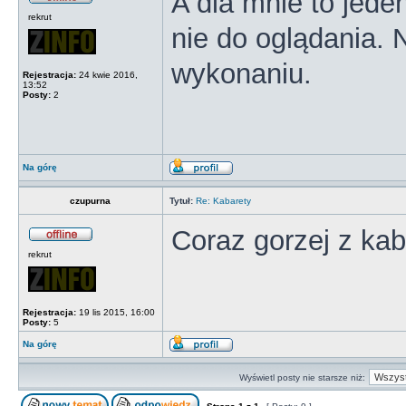
A dla mnie to jeden
rekrut
nie do oglądania. 
wykonaniu.
Rejestracja:
24 kwie 2016,
13:52
Posty:
2
Na górę
czupurna
Tytuł:
Re: Kabarety
Coraz gorzej z kaba
rekrut
Rejestracja:
19 lis 2015, 16:00
Posty:
5
Na górę
Wyświetl posty nie starsze niż: