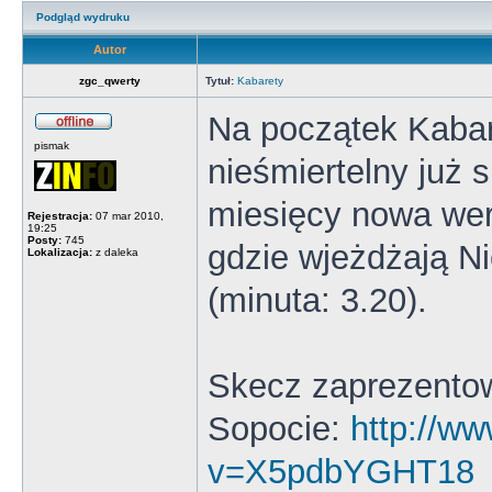
Podgląd wydruku
Autor
zgc_qwerty
Tytuł:
Kabarety
Na początek Kaba
pismak
nieśmiertelny już
miesięcy nowa wer
Rejestracja:
07 mar 2010,
19:25
Posty:
745
gdzie wjeżdżają N
Lokalizacja:
z daleka
(minuta: 3.20).
Skecz zaprezentow
Sopocie:
http://w
v=X5pdbYGHT18