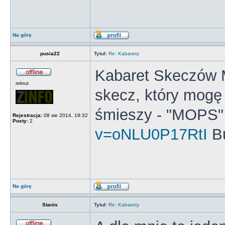
Na górę
pusia22
Tytuł:
Re: Kabarety
Kabaret Skeczów 
rekrut
skecz, który mogę
śmieszy - "MOPS
Rejestracja:
08 sie 2014, 19:32
Posty:
2
v=oNLU0P17RtI
B
Na górę
Stanis
Tytuł:
Re: Kabarety