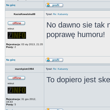
Na górę
KasiaKowalska88
Tytuł:
Re: Kabarety
No dawno sie tak 
rekrut
poprawę humoru!
Rejestracja:
03 sty 2013, 21:35
Posty:
2
Na górę
marekpiotr1984
Tytuł:
Re: Kabarety
To dopiero jest sk
rekrut
Rejestracja:
31 gru 2012,
16:43
Posty:
5