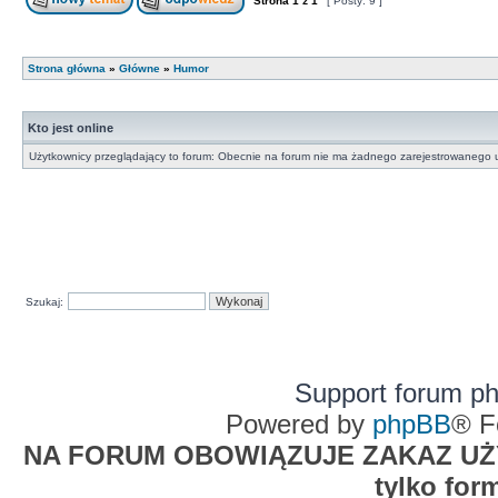
Strona
1
z
1
[ Posty: 9 ]
Strona główna
»
Główne
»
Humor
Kto jest online
Użytkownicy przeglądający to forum: Obecnie na forum nie ma żadnego zarejestrowanego u
Szukaj:
Support forum p
Powered by
phpBB
® F
NA FORUM OBOWIĄZUJE ZAKAZ UŻYW
tylko for