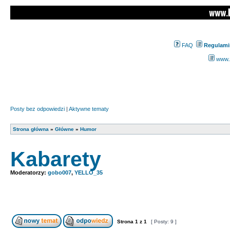
FAQ
Regulami
www.z
Posty bez odpowiedzi
|
Aktywne tematy
Strona główna
»
Główne
»
Humor
Kabarety
Moderatorzy:
gobo007
,
YELLO_35
Strona
1
z
1
[ Posty: 9 ]