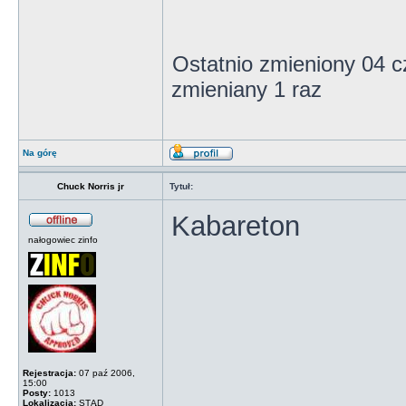
Ostatnio zmieniony 04 
zmieniany 1 raz
Na górę
Chuck Norris jr
Tytuł:
Kabareton
nałogowiec zinfo
Rejestracja:
07 paź 2006,
15:00
Posty:
1013
Lokalizacja:
STĄD