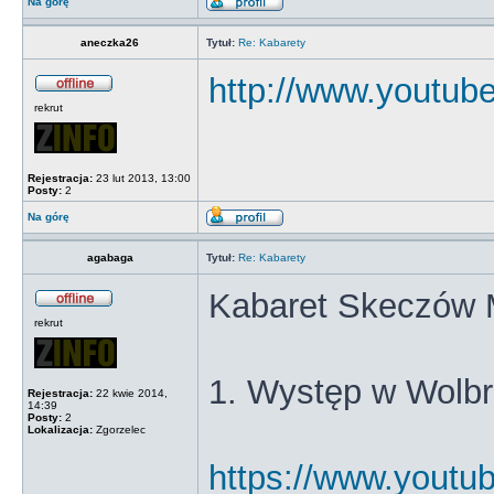
Na górę
aneczka26
Tytuł:
Re: Kabarety
http://www.youtu
rekrut
Rejestracja:
23 lut 2013, 13:00
Posty:
2
Na górę
agabaga
Tytuł:
Re: Kabarety
Kabaret Skeczów 
rekrut
1. Występ w Wolb
Rejestracja:
22 kwie 2014,
14:39
Posty:
2
Lokalizacja:
Zgorzelec
https://www.yout