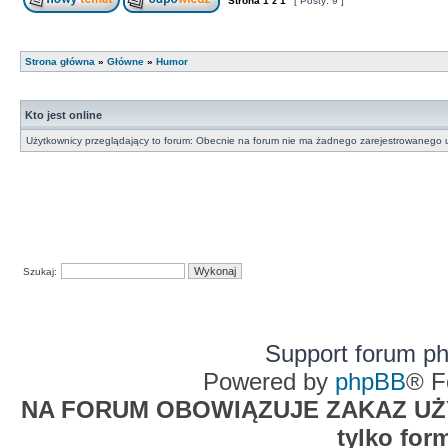
Strona
1
z
1
[ Posty: 9 ]
Strona główna
»
Główne
»
Humor
Kto jest online
Użytkownicy przeglądający to forum: Obecnie na forum nie ma żadnego zarejestrowanego u
Szukaj:
Support forum p
Powered by
phpBB
® F
NA FORUM OBOWIĄZUJE ZAKAZ UŻYW
tylko for