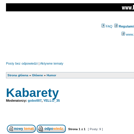
FAQ
Regulami
www.z
Posty bez odpowiedzi
|
Aktywne tematy
Strona główna
»
Główne
»
Humor
Kabarety
Moderatorzy:
gobo007
,
YELLO_35
Strona
1
z
1
[ Posty: 9 ]