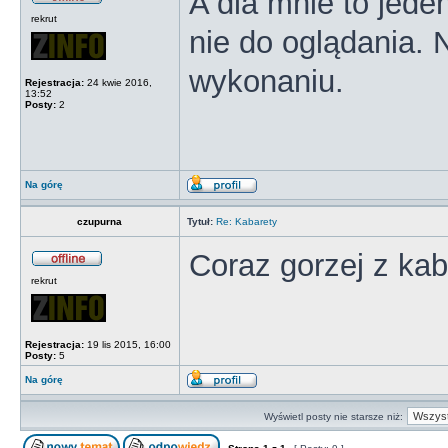
A dla mnie to jeden
rekrut
nie do oglądania. 
wykonaniu.
Rejestracja:
24 kwie 2016,
13:52
Posty:
2
Na górę
czupurna
Tytuł:
Re: Kabarety
Coraz gorzej z kaba
rekrut
Rejestracja:
19 lis 2015, 16:00
Posty:
5
Na górę
Wyświetl posty nie starsze niż: