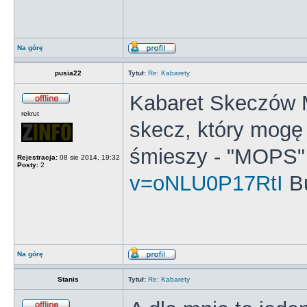
Na górę
pusia22
Tytuł:
Re: Kabarety
Kabaret Skeczów 
rekrut
skecz, który mogę
śmieszy - "MOPS
Rejestracja:
08 sie 2014, 19:32
Posty:
2
v=oNLU0P17RtI
B
Na górę
Stanis
Tytuł:
Re: Kabarety