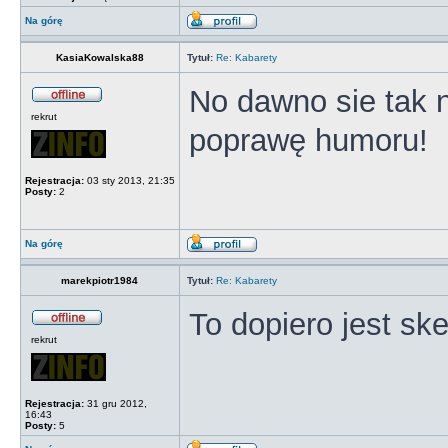
Na górę
KasiaKowalska88
Tytuł:
Re: Kabarety
No dawno sie tak 
rekrut
poprawę humoru!
Rejestracja:
03 sty 2013, 21:35
Posty:
2
Na górę
marekpiotr1984
Tytuł:
Re: Kabarety
To dopiero jest sk
rekrut
Rejestracja:
31 gru 2012,
16:43
Posty:
5