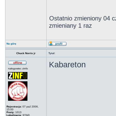
Ostatnio zmieniony 04 
zmieniany 1 raz
Na górę
Chuck Norris jr
Tytuł:
Kabareton
nałogowiec zinfo
Rejestracja:
07 paź 2006,
15:00
Posty:
1013
Lokalizacja:
STĄD