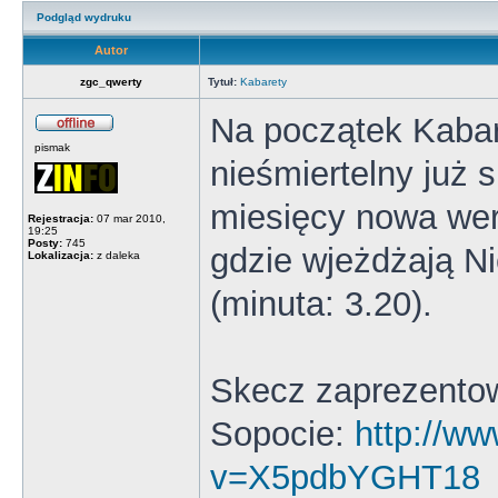
Podgląd wydruku
Autor
zgc_qwerty
Tytuł:
Kabarety
Na początek Kaba
pismak
nieśmiertelny już
miesięcy nowa wer
Rejestracja:
07 mar 2010,
19:25
Posty:
745
gdzie wjeżdżają N
Lokalizacja:
z daleka
(minuta: 3.20).
Skecz zaprezentow
Sopocie:
http://w
v=X5pdbYGHT18