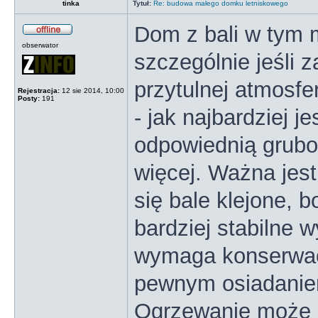
tinka
Tytuł:
Re: budowa małego domku letniskowego
Dom z bali w tym m
obserwator
szczególnie jeśli z
przytulnej atmosf
Rejestracja:
12 sie 2014, 10:00
Posty:
191
- jak najbardziej j
odpowiednią grubo
więcej. Ważna jest
się bale klejone, b
bardziej stabilne 
wymaga konserwacji
pewnym osiadaniem
Ogrzewanie może 