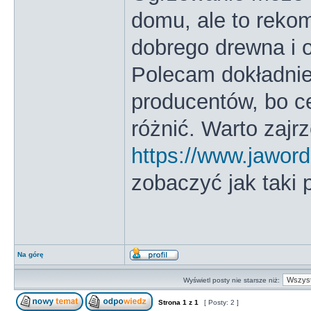
domu, ale to reko
dobrego drewna i 
Polecam dokładnie
producentów, bo ce
różnić. Warto zajrz
https://www.jawor
zobaczyć jak taki 
Na górę
Wyświetl posty nie starsze niż:
Strona
1
z
1
[ Posty: 2 ]