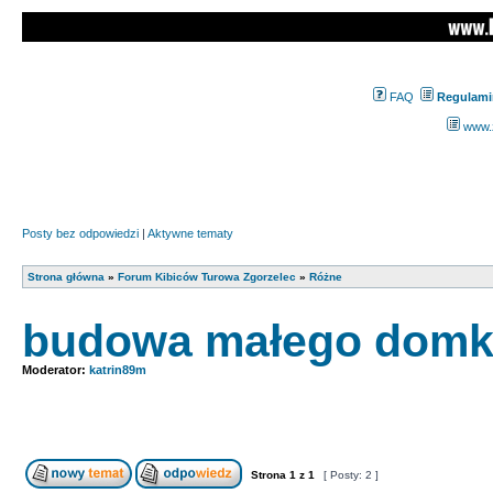
FAQ
Regulami
www.z
Posty bez odpowiedzi
|
Aktywne tematy
Strona główna
»
Forum Kibiców Turowa Zgorzelec
»
Różne
budowa małego domk
Moderator:
katrin89m
Strona
1
z
1
[ Posty: 2 ]