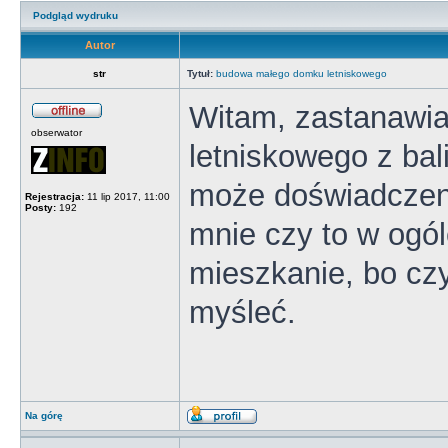
Podgląd wydruku
Autor
str
Tytuł:
budowa małego domku letniskowego
Witam, zastanawi
obserwator
letniskowego z ba
może doświadczeni
Rejestracja:
11 lip 2017, 11:00
Posty:
192
mnie czy to w ogó
mieszkanie, bo czy
myśleć.
Na górę