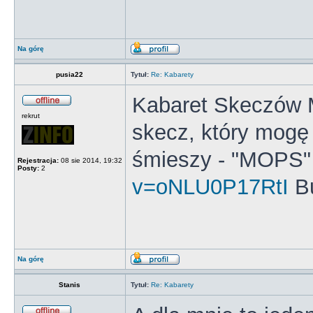
Na górę
pusia22
Tytuł:
Re: Kabarety
Kabaret Skeczów 
rekrut
skecz, który mogę
śmieszy - "MOPS
Rejestracja:
08 sie 2014, 19:32
Posty:
2
v=oNLU0P17RtI
B
Na górę
Stanis
Tytuł:
Re: Kabarety