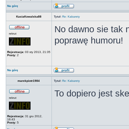
Na górę
KasiaKowalska88
Tytuł:
Re: Kabarety
No dawno sie tak 
rekrut
poprawę humoru!
Rejestracja:
03 sty 2013, 21:35
Posty:
2
Na górę
marekpiotr1984
Tytuł:
Re: Kabarety
To dopiero jest sk
rekrut
Rejestracja:
31 gru 2012,
16:43
Posty:
5