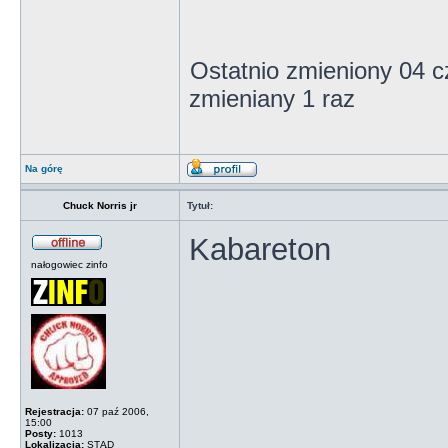
Ostatnio zmieniony 04 
zmieniany 1 raz
Na górę
Chuck Norris jr
Tytuł:
Kabareton
nałogowiec zinfo
Rejestracja:
07 paź 2006,
15:00
Posty:
1013
Lokalizacja:
STĄD