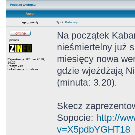
Podgląd wydruku
Autor
zgc_qwerty
Tytuł:
Kabarety
Na początek Kaba
pismak
nieśmiertelny już
miesięcy nowa wer
Rejestracja:
07 mar 2010,
19:25
Posty:
745
gdzie wjeżdżają N
Lokalizacja:
z daleka
(minuta: 3.20).
Skecz zaprezentow
Sopocie:
http://w
v=X5pdbYGHT18