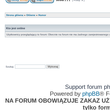
Strona
1
z
1
[ Posty: 9 ]
Strona główna
»
Główne
»
Humor
Kto jest online
Użytkownicy przeglądający to forum: Obecnie na forum nie ma żadnego zarejestrowanego u
Szukaj:
Support forum p
Powered by
phpBB
® F
NA FORUM OBOWIĄZUJE ZAKAZ UŻYW
tylko for