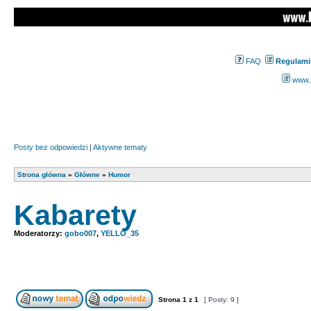
FAQ
Regulami
www.z
Posty bez odpowiedzi
|
Aktywne tematy
Strona główna
»
Główne
»
Humor
Kabarety
Moderatorzy:
gobo007
,
YELLO_35
Strona
1
z
1
[ Posty: 9 ]