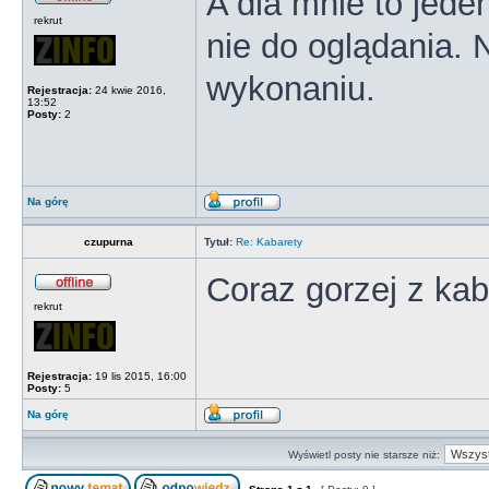
A dla mnie to jeden
rekrut
nie do oglądania. 
wykonaniu.
Rejestracja:
24 kwie 2016,
13:52
Posty:
2
Na górę
czupurna
Tytuł:
Re: Kabarety
Coraz gorzej z kaba
rekrut
Rejestracja:
19 lis 2015, 16:00
Posty:
5
Na górę
Wyświetl posty nie starsze niż: