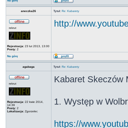
Na górę
aneczka26
Tytuł:
Re: Kabarety
http://www.youtu
rekrut
Rejestracja:
23 lut 2013, 13:00
Posty:
2
Na górę
agabaga
Tytuł:
Re: Kabarety
Kabaret Skeczów 
rekrut
1. Występ w Wolb
Rejestracja:
22 kwie 2014,
14:39
Posty:
2
Lokalizacja:
Zgorzelec
https://www.yout