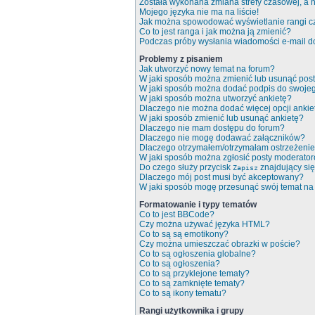
Została wykonana zmiana strefy czasowej, a n
Mojego języka nie ma na liście!
Jak można spowodować wyświetlanie rangi c
Co to jest ranga i jak można ją zmienić?
Podczas próby wysłania wiadomości e-mail do
Problemy z pisaniem
Jak utworzyć nowy temat na forum?
W jaki sposób można zmienić lub usunąć pos
W jaki sposób można dodać podpis do swoje
W jaki sposób można utworzyć ankietę?
Dlaczego nie można dodać więcej opcji ankie
W jaki sposób zmienić lub usunąć ankietę?
Dlaczego nie mam dostępu do forum?
Dlaczego nie mogę dodawać załączników?
Dlaczego otrzymałem/otrzymałam ostrzeżeni
W jaki sposób można zgłosić posty moderato
Do czego służy przycisk
znajdujący się
Zapisz
Dlaczego mój post musi być akceptowany?
W jaki sposób mogę przesunąć swój temat na
Formatowanie i typy tematów
Co to jest BBCode?
Czy można używać języka HTML?
Co to są są emotikony?
Czy można umieszczać obrazki w poście?
Co to są ogłoszenia globalne?
Co to są ogłoszenia?
Co to są przyklejone tematy?
Co to są zamknięte tematy?
Co to są ikony tematu?
Rangi użytkownika i grupy