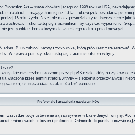
nd Protection Act – prawa obowiązującego od 1998 roku w USA, nakładającego 
sób małoletnich – mających mniej niż 13 lat – obowiązek posiadania pisemne
 poniżej 13 roku życia. Jeżeli nie masz pewności czy to dotyczy ciebie jako
się zarejestrować – skontaktuj się z prawnikiem, by uzyskać wyjaśnienie. Gr
, nie jest punktem kontaktowym dla wszelkiego rodzaju porad prawnych.
j adres IP lub zabronił nazwy użytkownika, którą próbujesz zarejestrować. W
osoby. W sprawie pomocy, skontaktuj się z administratorem witryny.
?
itryny
wszystkie ciasteczka utworzone przez phpBB dzięki, którym użytkownik jest
stała włączona przez administratora witryny – śledzenia przeczytanych i nie
ylogowaniem, usunięcie ciasteczek może być pomocne.
Preferencje i ustawienia użytkowników
em, wszystkie twoje ustawienia są zapisywane w bazie danych witryny. Aby j
nać zmian swoich ustawień i preferencji. Odnośnik do panelu o nazwie
Moj