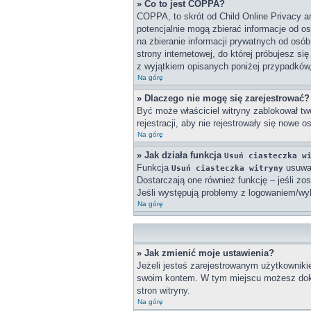
» Co to jest COPPA?
COPPA, to skrót od Child Online Privacy a
potencjalnie mogą zbierać informacje od o
na zbieranie informacji prywatnych od osób
strony internetowej, do której próbujesz 
z wyjątkiem opisanych poniżej przypadków
Na górę
» Dlaczego nie mogę się zarejestrować?
Być może właściciel witryny zablokował twó
rejestracji, aby nie rejestrowały się nowe 
Na górę
» Jak działa funkcja
Usuń ciasteczka w
Funkcja
usuwa 
Usuń ciasteczka witryny
Dostarczają one również funkcję – jeśli zo
Jeśli występują problemy z logowaniem/w
Na górę
» Jak zmienić moje ustawienia?
Jeżeli jesteś zarejestrowanym użytkowniki
swoim kontem. W tym miejscu możesz doko
stron witryny.
Na górę