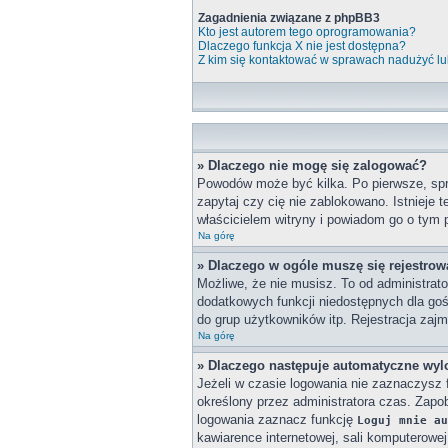
Zagadnienia związane z phpBB3
Kto jest autorem tego oprogramowania?
Dlaczego funkcja X nie jest dostępna?
Z kim się kontaktować w sprawach nadużyć lu
» Dlaczego nie mogę się zalogować?
Powodów może być kilka. Po pierwsze, spra
zapytaj czy cię nie zablokowano. Istnieje 
właścicielem witryny i powiadom go o tym 
Na górę
» Dlaczego w ogóle muszę się rejestro
Możliwe, że nie musisz. To od administrato
dodatkowych funkcji niedostępnych dla goś
do grup użytkowników itp. Rejestracja zajmu
Na górę
» Dlaczego następuje automatyczne wy
Jeżeli w czasie logowania nie zaznaczysz 
określony przez administratora czas. Zap
logowania zaznacz funkcję
Loguj mnie au
kawiarence internetowej, sali komputerowej w