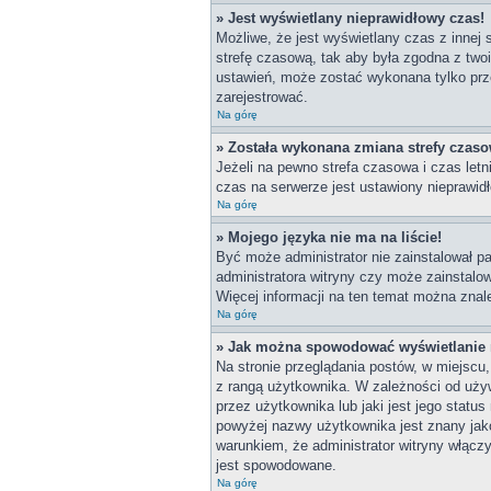
» Jest wyświetlany nieprawidłowy czas!
Możliwe, że jest wyświetlany czas z innej s
strefę czasową, tak aby była zgodna z two
ustawień, może zostać wykonana tylko prze
zarejestrować.
Na górę
» Została wykonana zmiana strefy czasow
Jeżeli na pewno strefa czasowa i czas let
czas na serwerze jest ustawiony nieprawidł
Na górę
» Mojego języka nie ma na liście!
Być może administrator nie zainstalował pa
administratora witryny czy może zainstalow
Więcej informacji na ten temat można znal
Na górę
» Jak można spowodować wyświetlanie r
Na stronie przeglądania postów, w miejscu
z rangą użytkownika. W zależności od uży
przez użytkownika lub jaki jest jego statu
powyżej nazwy użytkownika jest znany jako
warunkiem, że administrator witryny włącz
jest spowodowane.
Na górę