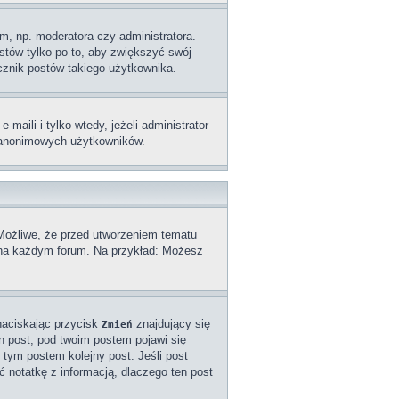
m, np. moderatora czy administratora.
stów tylko po to, aby zwiększyć swój
licznik postów takiego użytkownika.
aili i tylko wtedy, jeżeli administrator
z anonimowych użytkowników.
 Możliwe, że przed utworzeniem tematu
a na każdym forum. Na przykład: Możesz
naciskając przycisk
znajdujący się
Zmień
n post, pod twoim postem pojawi się
od tym postem kolejny post. Jeśli post
ć notatkę z informacją, dlaczego ten post