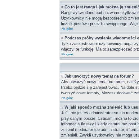
» Co to jest ranga i jak można ją zmieni
Rangi wyświetlane pod nazwami użytkownikó
Użytkownicy nie mogą bezpośrednio zmieniać
licznik postów i przez to swoją rangę. Więk
Na górę
» Podczas próby wysłania wiadomości e
Tylko zarejestrowani użytkownicy mogą wys
włączył tę funkcję. Ma to zabezpieczać p
Na górę
» Jak utworzyć nowy temat na forum?
Aby utworzyć nowy temat na forum, należy 
trzeba będzie się zarejestrować. Na dole 
tworzyć nowe tematy, Możesz dodawać załą
Na górę
» W jaki sposób można zmienić lub usu
Jeśli nie jesteś administratorem lub mode
przy danym poście. Czasami można to zrobi
informacja ile razy i kiedy ostatni raz post
zmienił moderator lub administrator, infor
zmieniali. Zwykli użytkownicy nie mogą us