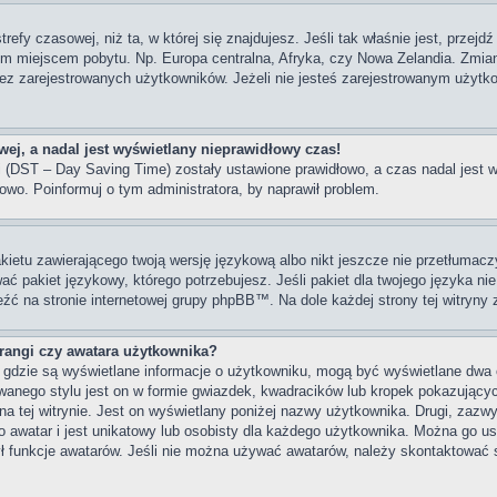
trefy czasowej, niż ta, w której się znajdujesz. Jeśli tak właśnie jest, przej
im miejscem pobytu. Np. Europa centralna, Afryka, czy Nowa Zelandia. Zmiana
z zarejestrowanych użytkowników. Jeżeli nie jesteś zarejestrowanym użytko
ej, a nadal jest wyświetlany nieprawidłowy czas!
ni (DST – Day Saving Time) zostały ustawione prawidłowo, a czas nadal jest 
owo. Poinformuj o tym administratora, by naprawił problem.
kietu zawierającego twoją wersję językową albo nikt jeszcze nie przetłumacz
ać pakiet językowy, którego potrzebujesz. Jeśli pakiet dla twojego języka nie
eźć na stronie internetowej grupy phpBB™. Na dole każdej strony tej witryny
angi czy awatara użytkownika?
, gdzie są wyświetlane informacje o użytkowniku, mogą być wyświetlane dwa 
wanego stylu jest on w formie gwiazdek, kwadracików lub kropek pokazujący
s na tej witrynie. Jest on wyświetlany poniżej nazwy użytkownika. Drugi, zaz
 awatar i jest unikatowy lub osobisty dla każdego użytkownika. Można go u
ył funkcje awatarów. Jeśli nie można używać awatarów, należy skontaktować 