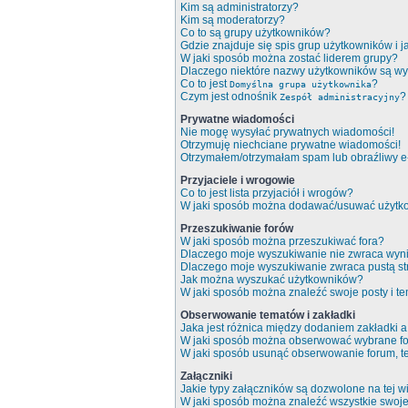
Kim są administratorzy?
Kim są moderatorzy?
Co to są grupy użytkowników?
Gdzie znajduje się spis grup użytkowników i 
W jaki sposób można zostać liderem grupy?
Dlaczego niektóre nazwy użytkowników są wy
Co to jest
?
Domyślna grupa użytkownika
Czym jest odnośnik
?
Zespół administracyjny
Prywatne wiadomości
Nie mogę wysyłać prywatnych wiadomości!
Otrzymuję niechciane prywatne wiadomości!
Otrzymałem/otrzymałam spam lub obraźliwy e-m
Przyjaciele i wrogowie
Co to jest lista przyjaciół i wrogów?
W jaki sposób można dodawać/usuwać użytkow
Przeszukiwanie forów
W jaki sposób można przeszukiwać fora?
Dlaczego moje wyszukiwanie nie zwraca wyn
Dlaczego moje wyszukiwanie zwraca pustą st
Jak można wyszukać użytkowników?
W jaki sposób można znaleźć swoje posty i t
Obserwowanie tematów i zakładki
Jaka jest różnica między dodaniem zakładki
W jaki sposób można obserwować wybrane fo
W jaki sposób usunąć obserwowanie forum, 
Załączniki
Jakie typy załączników są dozwolone na tej wi
W jaki sposób można znaleźć wszystkie swoje