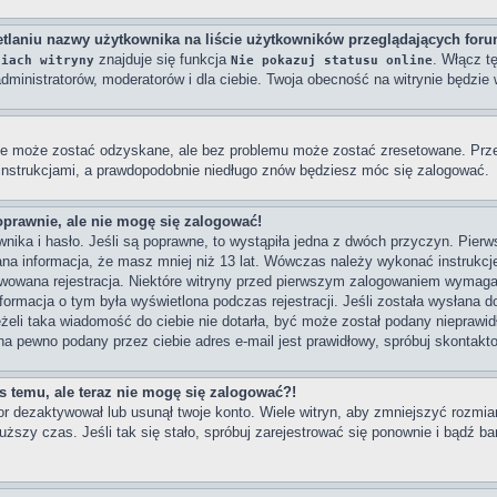
tlaniu nazwy użytkownika na liście użytkowników przeglądających for
znajduje się funkcja
. Włącz t
niach witryny
Nie pokazuj statusu online
dministratorów, moderatorów i dla ciebie. Twoja obecność na witrynie będzi
e może zostać odzyskane, ale bez problemu może zostać zresetowane. Przejd
 instrukcjami, a prawdopodobnie niedługo znów będziesz móc się zalogować.
oprawnie, ale nie mogę się zalogować!
ika i hasło. Jeśli są poprawne, to wystąpiła jedna z dwóch przyczyn. Pier
na informacja, że masz mniej niż 13 lat. Wówczas należy wykonać instrukcje 
wowana rejestracja. Niektóre witryny przed pierwszym zalogowaniem wymagaj
Informacja o tym była wyświetlona podczas rejestracji. Jeśli została wysłana 
eżeli taka wiadomość do ciebie nie dotarła, być może został podany nieprawi
na pewno podany przez ciebie adres e-mail jest prawidłowy, spróbuj skontakt
as temu, ale teraz nie mogę się zalogować?!
or dezaktywował lub usunął twoje konto. Wiele witryn, aby zmniejszyć rozmi
dłuższy czas. Jeśli tak się stało, spróbuj zarejestrować się ponownie i bądź