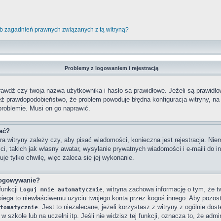
b zagadnień prawnych związanych z tą witryną?
Problemy z logowaniem i rejestracją
wdź czy twoja nazwa użytkownika i hasło są prawidłowe. Jeżeli są prawidłowe
też prawdopodobieństwo, że problem powoduje błędna konfiguracja witryny, na k
problemie. Musi on go naprawić.
wać?
ra witryny zależy czy, aby pisać wiadomości, konieczna jest rejestracja. Niem
ci, takich jak własny awatar, wysyłanie prywatnych wiadomości i e-maili do 
je tylko chwilę, więc zaleca się jej wykonanie.
logowywanie?
funkcji
, witryna zachowa informację o tym, że twó
Loguj mnie automatycznie
obiega to niewłaściwemu użyciu twojego konta przez kogoś innego. Aby poz
. Jest to niezalecane, jeżeli korzystasz z witryny z ogólnie dos
tomatycznie
 szkole lub na uczelni itp. Jeśli nie widzisz tej funkcji, oznacza to, że admin