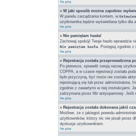
Na górę
» W jaki sposób można zapobiec wyświe
W panelu zarządzania kontem, w
Ustawie
użytkownika będzie wyświetlana tylko dla a
Na górę
» Nie pamiętam hasła!
Zachowaj spokój! Twoje hasło wprawdzie ni
. Postępuj zgodnie z
Nie pamiętam hasła
Na górę
» Rejestracja została przeprowadzona p
Po pierwsze, sprawdź swoją nazwę użytkown
COPPA, a w czasie rejestracji została poda
było przyczyną, być może nie została akty
rejestrującą się lub przez administratora. 
zgodnie z zawartymi w niej instrukcjami. J
zatrzymana przez filtr antyspamowy. Jeśli 
Na górę
» Rejestracja została dokonana jakiś cz
Możliwe, że z jakiegoś powodu administrat
użytkowników, którzy nic nie pisali przez 
dyskusje użytkownikiem.
Na górę