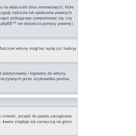
na właścicieli stron internetowych, które
j zgody rodziców lub opiekunów prawnych
 kogoś próbującego zarejestrować się, czy
upa phpBB™ nie dostarcza pomocy prawnej i
łaściciel witryny mógł też wyłączyć funkcję
 autoryzowany i logowany do witryny.
przeczytanych przez użytkownika postów.
e zmienić, przejdź do panelu zarządzania
znajduje się zazwyczaj na górze
e konto