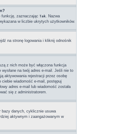
um?
ę funkcję, zaznaczając
. Nazwa
Tak
e wykazana w liczbie ukrytych użytkowników.
ź na stronę logowania i kliknij odnośnik
wszą z nich może być włączona funkcja
wysłane na twój adres e-mail. Jeśli nie to
ą aktywowania rejestracji przez osobę
do ciebie wiadomość e-mail, postępuj
dłowy adres e-mail lub wiadomość została
ować się z administratorem.
ar bazy danych, cyklicznie usuwa
 bardziej aktywnym i zaangażowanym w