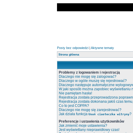
Posty bez odpowiedzi
|
Aktywne tematy
Strona główna
Problemy z logowaniem i rejestracją
Dlaczego nie mogę się zalogować?
Dlaczego w ogóle muszę się rejestrować?
Dlaczego następuje automatyczne wylogowy
W jaki sposób można zapobiec wyświetlaniu 
Nie pamiętam hasła!
Rejestracja została przeprowadzona poprawni
Rejestracja została dokonana jakiś czas temu
Co to jest COPPA?
Dlaczego nie mogę się zarejestrować?
Jak działa funkcja
?
Usuń ciasteczka witryny
Preferencje i ustawienia użytkowników
Jak zmienić moje ustawienia?
Jest wyświetlany nieprawidłowy czas!