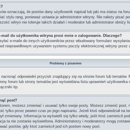
ć?
w oznaczają, ile postów dany użytkownik napisał lub jaki ma status na foru
 stylu rang, ponieważ ustawia je administrator witryny. Nie należy pisać po
szość witryn nie toleruje takich działań i moderator lub administrator obniży 
-mail do użytkownika witryna prosi mnie o zalogowanie. Dlaczego?
yłać e-maile do innych użytkowników przez wbudowany formularz wysyłania e-m
rzed nieprawidłowym używaniem systemu poczty elektronicznej witryny prze
Problemy z pisaniem
nacisnąć odpowiedni przycisk znajdujący się na stronie forum lub tematów.
strony forum lub strony tematów jest wyświetlana lista uprawnień użytkownik
czniki itp.
nąć post?
ratorem, możesz zmieniać i usuwać tylko swoje posty. Możesz zmienić post, 
ć tylko przez pewien czas po jego napisaniu. Jeżeli ktoś odpowiedział na te
 był zmieniany. Informacja ta wyświetli się tylko wtedy, jeśli ktoś zamieścił p
macja ta nie zostanie wyświetlona. Administratorzy i moderatorzy mogą zostawi
uwać postów, gdy ktoś zamieścił pod ich postem nowy post.