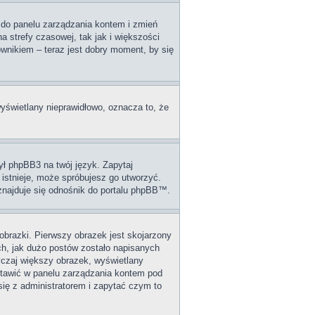
dź do panelu zarządzania kontem i zmień
 strefy czasowej, tak jak i większości
wnikiem – teraz jest dobry moment, by się
wyświetlany nieprawidłowo, oznacza to, że
ył phpBB3 na twój język. Zapytaj
 istnieje, może spróbujesz go utworzyć.
 znajduje się odnośnik do portalu phpBB™.
obrazki. Pierwszy obrazek jest skojarzony
ch, jak dużo postów zostało napisanych
wyczaj większy obrazek, wyświetlany
stawić w panelu zarządzania kontem pod
się z administratorem i zapytać czym to