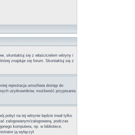
, skontaktuj się z właścicielem witryny i
tórej znajduje się forum. Skontaktuj się z
niej rejestracja umożliwia dostęp do
innych użytkowników, możliwość przypisania
j pobyt na tej witrynie będzie trwał tylko
ostać zalogowanym/zalogowaną, podczas
tępnego komputera, np. w bibliotece,
istrator ją wyłączył.