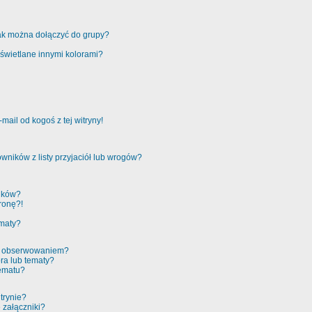
jak można dołączyć do grupy?
świetlane innymi kolorami?
ail od kogoś z tej witryny!
ników z listy przyjaciół lub wrogów?
ików?
ronę?!
ematy?
 a obserwowaniem?
ra lub tematy?
tematu?
trynie?
 załączniki?