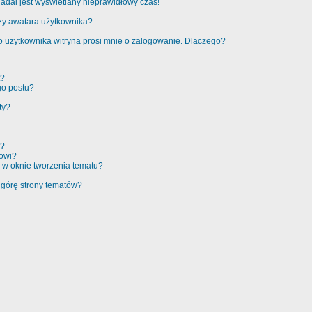
adal jest wyświetlany nieprawidłowy czas!
zy awatara użytkownika?
 użytkownika witryna prosi mnie o zalogowanie. Dlaczego?
t?
go postu?
ty?
e?
rowi?
 w oknie tworzenia tematu?
 górę strony tematów?