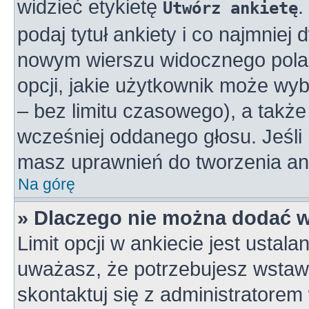
widzieć etykietę
.
Utwórz ankietę
podaj tytuł ankiety i co najmniej
nowym wierszu widocznego pola 
opcji, jakie użytkownik może wy
– bez limitu czasowego), a takż
wcześniej oddanego głosu. Jeśli 
masz uprawnień do tworzenia ank
Na górę
» Dlaczego nie można dodać wi
Limit opcji w ankiecie jest ustala
uważasz, że potrzebujesz wstawić
skontaktuj się z administratorem 