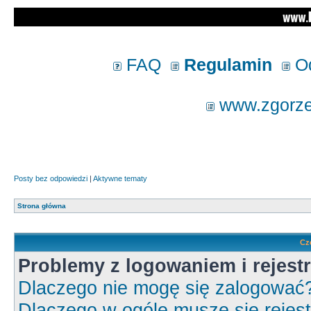
FAQ
Regulamin
Od
www.zgorzel
Posty bez odpowiedzi
|
Aktywne tematy
Strona główna
Cz
Problemy z logowaniem i rejestr
Dlaczego nie mogę się zalogować
Dlaczego w ogóle muszę się rejes