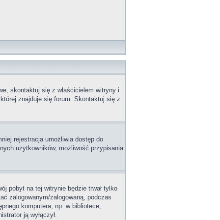
, skontaktuj się z właścicielem witryny i
tórej znajduje się forum. Skontaktuj się z
niej rejestracja umożliwia dostęp do
innych użytkowników, możliwość przypisania
j pobyt na tej witrynie będzie trwał tylko
ostać zalogowanym/zalogowaną, podczas
tępnego komputera, np. w bibliotece,
istrator ją wyłączył.