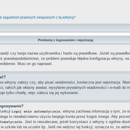
b zagadnień prawnych związanych z tą witryną?
Problemy z logowaniem i rejestracją
wdź czy twoja nazwa użytkownika i hasło są prawidłowe. Jeżeli są prawidłowe
też prawdopodobieństwo, że problem powoduje błędna konfiguracja witryny, na k
problemie. Musi on go naprawić.
wać?
ra witryny zależy czy, aby pisać wiadomości, konieczna jest rejestracja. Niem
ci, takich jak własny awatar, wysyłanie prywatnych wiadomości i e-maili do 
je tylko chwilę, więc zaleca się jej wykonanie.
logowywanie?
funkcji
, witryna zachowa informację o tym, że twó
Loguj mnie automatycznie
obiega to niewłaściwemu użyciu twojego konta przez kogoś innego. Aby poz
. Jest to niezalecane, jeżeli korzystasz z witryny z ogólnie dos
tomatycznie
 szkole lub na uczelni itp. Jeśli nie widzisz tej funkcji, oznacza to, że admin