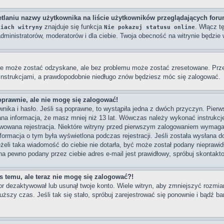
tlaniu nazwy użytkownika na liście użytkowników przeglądających for
znajduje się funkcja
. Włącz t
niach witryny
Nie pokazuj statusu online
dministratorów, moderatorów i dla ciebie. Twoja obecność na witrynie będzi
e może zostać odzyskane, ale bez problemu może zostać zresetowane. Przejd
 instrukcjami, a prawdopodobnie niedługo znów będziesz móc się zalogować.
oprawnie, ale nie mogę się zalogować!
ika i hasło. Jeśli są poprawne, to wystąpiła jedna z dwóch przyczyn. Pier
na informacja, że masz mniej niż 13 lat. Wówczas należy wykonać instrukcje 
wowana rejestracja. Niektóre witryny przed pierwszym zalogowaniem wymagaj
Informacja o tym była wyświetlona podczas rejestracji. Jeśli została wysłana 
eżeli taka wiadomość do ciebie nie dotarła, być może został podany nieprawi
na pewno podany przez ciebie adres e-mail jest prawidłowy, spróbuj skontakt
as temu, ale teraz nie mogę się zalogować?!
or dezaktywował lub usunął twoje konto. Wiele witryn, aby zmniejszyć rozmi
dłuższy czas. Jeśli tak się stało, spróbuj zarejestrować się ponownie i bądź