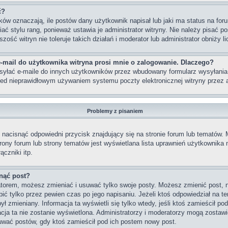
ć?
w oznaczają, ile postów dany użytkownik napisał lub jaki ma status na foru
 stylu rang, ponieważ ustawia je administrator witryny. Nie należy pisać po
szość witryn nie toleruje takich działań i moderator lub administrator obniży 
-mail do użytkownika witryna prosi mnie o zalogowanie. Dlaczego?
yłać e-maile do innych użytkowników przez wbudowany formularz wysyłania e-m
rzed nieprawidłowym używaniem systemu poczty elektronicznej witryny prze
Problemy z pisaniem
nacisnąć odpowiedni przycisk znajdujący się na stronie forum lub tematów.
strony forum lub strony tematów jest wyświetlana lista uprawnień użytkownik
czniki itp.
nąć post?
ratorem, możesz zmieniać i usuwać tylko swoje posty. Możesz zmienić post, 
ć tylko przez pewien czas po jego napisaniu. Jeżeli ktoś odpowiedział na te
 był zmieniany. Informacja ta wyświetli się tylko wtedy, jeśli ktoś zamieścił p
macja ta nie zostanie wyświetlona. Administratorzy i moderatorzy mogą zostawi
uwać postów, gdy ktoś zamieścił pod ich postem nowy post.