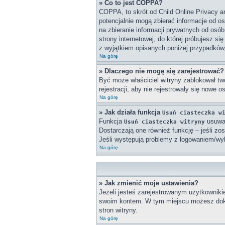
» Co to jest COPPA?
COPPA, to skrót od Child Online Privacy a
potencjalnie mogą zbierać informacje od o
na zbieranie informacji prywatnych od osób
strony internetowej, do której próbujesz 
z wyjątkiem opisanych poniżej przypadków
Na górę
» Dlaczego nie mogę się zarejestrować?
Być może właściciel witryny zablokował twó
rejestracji, aby nie rejestrowały się nowe 
Na górę
» Jak działa funkcja
Usuń ciasteczka w
Funkcja
usuwa 
Usuń ciasteczka witryny
Dostarczają one również funkcję – jeśli zo
Jeśli występują problemy z logowaniem/w
Na górę
» Jak zmienić moje ustawienia?
Jeżeli jesteś zarejestrowanym użytkowniki
swoim kontem. W tym miejscu możesz doko
stron witryny.
Na górę