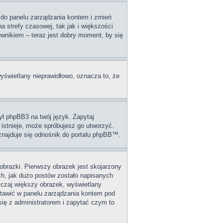
dź do panelu zarządzania kontem i zmień
 strefy czasowej, tak jak i większości
wnikiem – teraz jest dobry moment, by się
wyświetlany nieprawidłowo, oznacza to, że
ył phpBB3 na twój język. Zapytaj
 istnieje, może spróbujesz go utworzyć.
 znajduje się odnośnik do portalu phpBB™.
obrazki. Pierwszy obrazek jest skojarzony
ch, jak dużo postów zostało napisanych
wyczaj większy obrazek, wyświetlany
stawić w panelu zarządzania kontem pod
się z administratorem i zapytać czym to