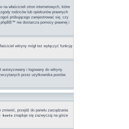
na właścicieli stron internetowych, które
j zgody rodziców lub opiekunów prawnych
 kogoś próbującego zarejestrować się, czy
upa phpBB™ nie dostarcza pomocy prawnej i
łaściciel witryny mógł też wyłączyć funkcję
 autoryzowany i logowany do witryny.
przeczytanych przez użytkownika postów.
e zmienić, przejdź do panelu zarządzania
znajduje się zazwyczaj na górze
e konto