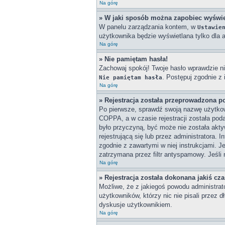
Na górę
» W jaki sposób można zapobiec wyświe
W panelu zarządzania kontem, w
Ustawie
użytkownika będzie wyświetlana tylko dla a
Na górę
» Nie pamiętam hasła!
Zachowaj spokój! Twoje hasło wprawdzie ni
. Postępuj zgodnie z
Nie pamiętam hasła
Na górę
» Rejestracja została przeprowadzona p
Po pierwsze, sprawdź swoją nazwę użytkown
COPPA, a w czasie rejestracji została poda
było przyczyną, być może nie została akty
rejestrującą się lub przez administratora. 
zgodnie z zawartymi w niej instrukcjami. J
zatrzymana przez filtr antyspamowy. Jeśli 
Na górę
» Rejestracja została dokonana jakiś cz
Możliwe, że z jakiegoś powodu administrat
użytkowników, którzy nic nie pisali przez 
dyskusje użytkownikiem.
Na górę