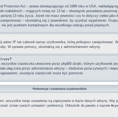
nd Protection Act – prawa obowiązującego od 1998 roku w USA, nakładającego 
sób małoletnich – mających mniej niż 13 lat – obowiązek posiadania pisemne
 poniżej 13 roku życia. Jeżeli nie masz pewności czy to dotyczy ciebie jako
się zarejestrować – skontaktuj się z prawnikiem, by uzyskać wyjaśnienie. Gr
, nie jest punktem kontaktowym dla wszelkiego rodzaju porad prawnych.
j adres IP lub zabronił nazwy użytkownika, którą próbujesz zarejestrować. W
osoby. W sprawie pomocy, skontaktuj się z administratorem witryny.
?
itryny
wszystkie ciasteczka utworzone przez phpBB dzięki, którym użytkownik jest
stała włączona przez administratora witryny – śledzenia przeczytanych i nie
ylogowaniem, usunięcie ciasteczek może być pomocne.
Preferencje i ustawienia użytkowników
em, wszystkie twoje ustawienia są zapisywane w bazie danych witryny. Aby j
nać zmian swoich ustawień i preferencji. Odnośnik do panelu o nazwie
Moj