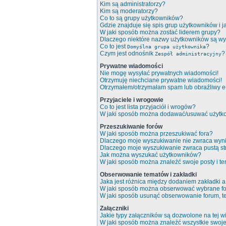
Kim są administratorzy?
Kim są moderatorzy?
Co to są grupy użytkowników?
Gdzie znajduje się spis grup użytkowników i 
W jaki sposób można zostać liderem grupy?
Dlaczego niektóre nazwy użytkowników są wy
Co to jest
?
Domyślna grupa użytkownika
Czym jest odnośnik
?
Zespół administracyjny
Prywatne wiadomości
Nie mogę wysyłać prywatnych wiadomości!
Otrzymuję niechciane prywatne wiadomości!
Otrzymałem/otrzymałam spam lub obraźliwy e-m
Przyjaciele i wrogowie
Co to jest lista przyjaciół i wrogów?
W jaki sposób można dodawać/usuwać użytkow
Przeszukiwanie forów
W jaki sposób można przeszukiwać fora?
Dlaczego moje wyszukiwanie nie zwraca wyn
Dlaczego moje wyszukiwanie zwraca pustą st
Jak można wyszukać użytkowników?
W jaki sposób można znaleźć swoje posty i t
Obserwowanie tematów i zakładki
Jaka jest różnica między dodaniem zakładki
W jaki sposób można obserwować wybrane fo
W jaki sposób usunąć obserwowanie forum, 
Załączniki
Jakie typy załączników są dozwolone na tej wi
W jaki sposób można znaleźć wszystkie swoje