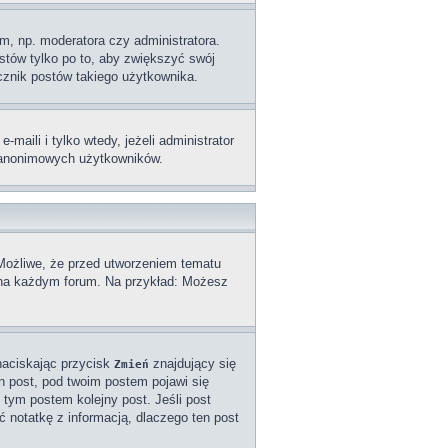
m, np. moderatora czy administratora.
stów tylko po to, aby zwiększyć swój
licznik postów takiego użytkownika.
aili i tylko wtedy, jeżeli administrator
z anonimowych użytkowników.
 Możliwe, że przed utworzeniem tematu
a na każdym forum. Na przykład: Możesz
naciskając przycisk
znajdujący się
Zmień
n post, pod twoim postem pojawi się
od tym postem kolejny post. Jeśli post
ć notatkę z informacją, dlaczego ten post