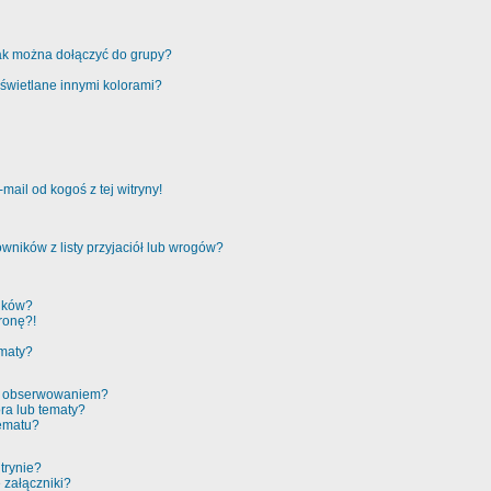
jak można dołączyć do grupy?
świetlane innymi kolorami?
ail od kogoś z tej witryny!
ników z listy przyjaciół lub wrogów?
ików?
ronę?!
ematy?
 a obserwowaniem?
ra lub tematy?
tematu?
trynie?
 załączniki?