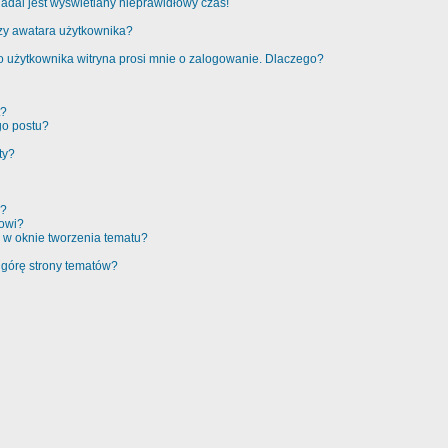
adal jest wyświetlany nieprawidłowy czas!
zy awatara użytkownika?
 użytkownika witryna prosi mnie o zalogowanie. Dlaczego?
t?
go postu?
ty?
e?
rowi?
 w oknie tworzenia tematu?
 górę strony tematów?