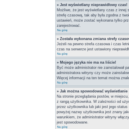
» Jest wyświetlany nieprawidłowy czas!
Możliwe, że jest wyświetlany czas z innej s
strefę czasową, tak aby była zgodna z two
ustawień, może zostać wykonana tylko prze
zarejestrować.
Na górę
» Została wykonana zmiana strefy czasow
Jeżeli na pewno strefa czasowa i czas let
czas na serwerze jest ustawiony nieprawidł
Na górę
» Mojego języka nie ma na liście!
Być może administrator nie zainstalował pa
administratora witryny czy może zainstalow
Więcej informacji na ten temat można znal
Na górę
» Jak można spowodować wyświetlanie r
Na stronie przeglądania postów, w miejscu
z rangą użytkownika. W zależności od uży
przez użytkownika lub jaki jest jego statu
powyżej nazwy użytkownika jest znany jako
warunkiem, że administrator witryny włącz
jest spowodowane.
Na górę