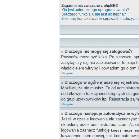
Zagadnienia związane z phpBB3
Kto jest autorem tego oprogramowania?
Dlaczego funkcja X nie jest dostępna?
Z kim się kontaktować w sprawach nadużyć lu
» Dlaczego nie mogę się zalogować?
Powodów może być kilka. Po pierwsze, spra
zapytaj czy cię nie zablokowano. Istnieje 
właścicielem witryny i powiadom go o tym 
Na górę
» Dlaczego w ogóle muszę się rejestro
Możliwe, że nie musisz. To od administrato
dodatkowych funkcji niedostępnych dla goś
do grup użytkowników itp. Rejestracja zajmu
Na górę
» Dlaczego następuje automatyczne wy
Jeżeli w czasie logowania nie zaznaczysz 
określony przez administratora czas. Zap
logowania zaznacz funkcję
Loguj mnie au
kawiarence internetowej, sali komputerowej w