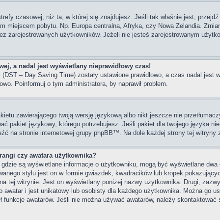
trefy czasowej, niż ta, w której się znajdujesz. Jeśli tak właśnie jest, przej
im miejscem pobytu. Np. Europa centralna, Afryka, czy Nowa Zelandia. Zmiana
z zarejestrowanych użytkowników. Jeżeli nie jesteś zarejestrowanym użytko
ej, a nadal jest wyświetlany nieprawidłowy czas!
ni (DST – Day Saving Time) zostały ustawione prawidłowo, a czas nadal jest 
owo. Poinformuj o tym administratora, by naprawił problem.
kietu zawierającego twoją wersję językową albo nikt jeszcze nie przetłumacz
ać pakiet językowy, którego potrzebujesz. Jeśli pakiet dla twojego języka nie
eźć na stronie internetowej grupy phpBB™. Na dole każdej strony tej witryny
angi czy awatara użytkownika?
, gdzie są wyświetlane informacje o użytkowniku, mogą być wyświetlane dwa 
wanego stylu jest on w formie gwiazdek, kwadracików lub kropek pokazujący
s na tej witrynie. Jest on wyświetlany poniżej nazwy użytkownika. Drugi, zaz
 awatar i jest unikatowy lub osobisty dla każdego użytkownika. Można go u
ył funkcje awatarów. Jeśli nie można używać awatarów, należy skontaktować 