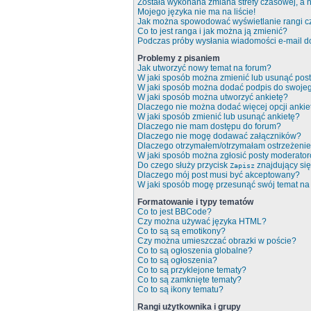
Została wykonana zmiana strefy czasowej, a n
Mojego języka nie ma na liście!
Jak można spowodować wyświetlanie rangi c
Co to jest ranga i jak można ją zmienić?
Podczas próby wysłania wiadomości e-mail do
Problemy z pisaniem
Jak utworzyć nowy temat na forum?
W jaki sposób można zmienić lub usunąć pos
W jaki sposób można dodać podpis do swoje
W jaki sposób można utworzyć ankietę?
Dlaczego nie można dodać więcej opcji ankie
W jaki sposób zmienić lub usunąć ankietę?
Dlaczego nie mam dostępu do forum?
Dlaczego nie mogę dodawać załączników?
Dlaczego otrzymałem/otrzymałam ostrzeżeni
W jaki sposób można zgłosić posty moderato
Do czego służy przycisk
znajdujący się
Zapisz
Dlaczego mój post musi być akceptowany?
W jaki sposób mogę przesunąć swój temat na
Formatowanie i typy tematów
Co to jest BBCode?
Czy można używać języka HTML?
Co to są są emotikony?
Czy można umieszczać obrazki w poście?
Co to są ogłoszenia globalne?
Co to są ogłoszenia?
Co to są przyklejone tematy?
Co to są zamknięte tematy?
Co to są ikony tematu?
Rangi użytkownika i grupy