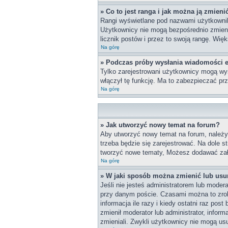
» Co to jest ranga i jak można ją zmieni
Rangi wyświetlane pod nazwami użytkownikó
Użytkownicy nie mogą bezpośrednio zmieniać
licznik postów i przez to swoją rangę. Więk
Na górę
» Podczas próby wysłania wiadomości e
Tylko zarejestrowani użytkownicy mogą wys
włączył tę funkcję. Ma to zabezpieczać p
Na górę
» Jak utworzyć nowy temat na forum?
Aby utworzyć nowy temat na forum, należy 
trzeba będzie się zarejestrować. Na dole 
tworzyć nowe tematy, Możesz dodawać załą
Na górę
» W jaki sposób można zmienić lub usu
Jeśli nie jesteś administratorem lub mode
przy danym poście. Czasami można to zrobi
informacja ile razy i kiedy ostatni raz post
zmienił moderator lub administrator, infor
zmieniali. Zwykli użytkownicy nie mogą us