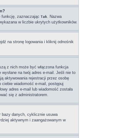
um?
ę funkcję, zaznaczając
. Nazwa
Tak
e wykazana w liczbie ukrytych użytkowników.
ź na stronę logowania i kliknij odnośnik
wszą z nich może być włączona funkcja
wysłane na twój adres e-mail. Jeśli nie to
ą aktywowania rejestracji przez osobę
do ciebie wiadomość e-mail, postępuj
dłowy adres e-mail lub wiadomość została
ować się z administratorem.
ar bazy danych, cyklicznie usuwa
 bardziej aktywnym i zaangażowanym w