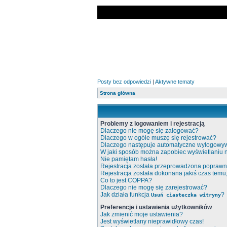
Posty bez odpowiedzi
|
Aktywne tematy
Strona główna
Problemy z logowaniem i rejestracją
Dlaczego nie mogę się zalogować?
Dlaczego w ogóle muszę się rejestrować?
Dlaczego następuje automatyczne wylogowy
W jaki sposób można zapobiec wyświetlaniu 
Nie pamiętam hasła!
Rejestracja została przeprowadzona poprawni
Rejestracja została dokonana jakiś czas temu
Co to jest COPPA?
Dlaczego nie mogę się zarejestrować?
Jak działa funkcja
?
Usuń ciasteczka witryny
Preferencje i ustawienia użytkowników
Jak zmienić moje ustawienia?
Jest wyświetlany nieprawidłowy czas!