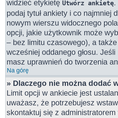
widzieć etykietę
.
Utwórz ankietę
podaj tytuł ankiety i co najmniej
nowym wierszu widocznego pola 
opcji, jakie użytkownik może wy
– bez limitu czasowego), a takż
wcześniej oddanego głosu. Jeśli 
masz uprawnień do tworzenia ank
Na górę
» Dlaczego nie można dodać wi
Limit opcji w ankiecie jest ustala
uważasz, że potrzebujesz wstawić
skontaktuj się z administratorem 