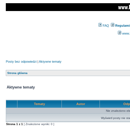
FAQ
Regulami
www.z
Posty bez odpowiedzi
|
Aktywne tematy
Strona główna
Aktywne tematy
Tematy
Autor
Odp
Nie znaleziono el
Wyświetl posty nie sta
Strona
1
z
1
[ Znalezione wyniki: 0 ]