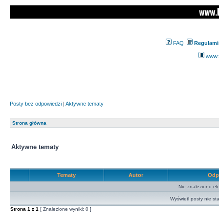
FAQ
Regulami
www.z
Posty bez odpowiedzi
|
Aktywne tematy
Strona główna
Aktywne tematy
Tematy
Autor
Odp
Nie znaleziono el
Wyświetl posty nie sta
Strona
1
z
1
[ Znalezione wyniki: 0 ]