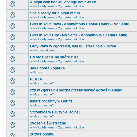
A night with her will change your week
w
Na każdy temat - Zgorzelec i okolice
She's ready for a night of fun
w
Na każdy temat - Zgorzelec i okolice
Girls In Your Town - Anonymous Casual Dating - No Selfie
w
Na każdy temat - Zgorzelec i okolice
Girls In Your City - No Selfie - Anonymous Casual Dating
w
Na każdy temat - Zgorzelec i okolice
Lady Pank w Zgorzelcu, lata 80, stara hala Turowa
w
Historia lokalna
Co stosujecie na skórę z łzs
w
Na każdy temat - Zgorzelec i okolice
Jaka dobra koparka
w
Różne
PLAZA
w
Masz pytanie?
czy w Zgorzelcu można przefarbować gdzieś tkaninę?
w
Masz pytanie?
lekarz rodzinny w Gorlitz ..
w
Masz pytanie?
Strzelnica w Drużynie Dolnej
w
Masz pytanie?
Życzenia świąteczne
w
Na każdy temat - Zgorzelec i okolice
Zużyte opony.