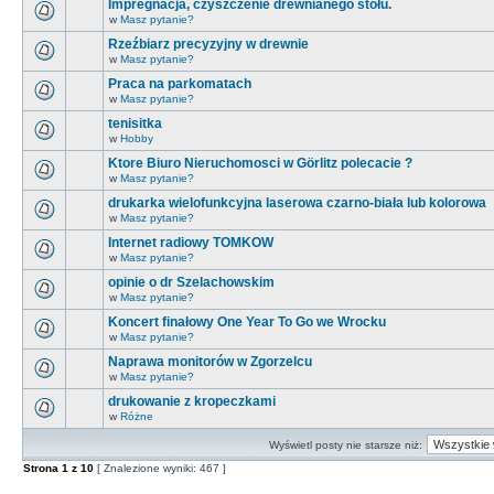
Impregnacja, czyszczenie drewnianego stołu.
w
Masz pytanie?
Rzeźbiarz precyzyjny w drewnie
w
Masz pytanie?
Praca na parkomatach
w
Masz pytanie?
tenisitka
w
Hobby
Ktore Biuro Nieruchomosci w Görlitz polecacie ?
w
Masz pytanie?
drukarka wielofunkcyjna laserowa czarno-biała lub kolorowa
w
Masz pytanie?
Internet radiowy TOMKOW
w
Masz pytanie?
opinie o dr Szelachowskim
w
Masz pytanie?
Koncert finałowy One Year To Go we Wrocku
w
Masz pytanie?
Naprawa monitorów w Zgorzelcu
w
Masz pytanie?
drukowanie z kropeczkami
w
Różne
Wyświetl posty nie starsze niż:
Strona
1
z
10
[ Znalezione wyniki: 467 ]