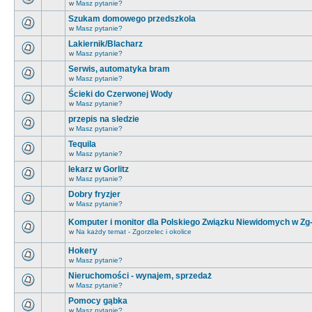
w
Masz pytanie?
Szukam domowego przedszkola
w
Masz pytanie?
Lakiernik/Blacharz
w
Masz pytanie?
Serwis, automatyka bram
w
Masz pytanie?
Ścieki do Czerwonej Wody
w
Masz pytanie?
przepis na sledzie
w
Masz pytanie?
Tequila
w
Masz pytanie?
lekarz w Gorlitz
w
Masz pytanie?
Dobry fryzjer
w
Masz pytanie?
Komputer i monitor dla Polskiego Związku Niewidomych w Zg
w
Na każdy temat - Zgorzelec i okolice
Hokery
w
Masz pytanie?
Nieruchomości - wynajem, sprzedaż
w
Masz pytanie?
Pomocy gąbka
w
Masz pytanie?