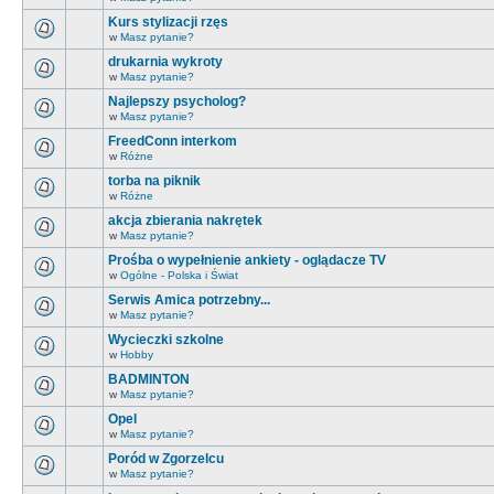
Kurs stylizacji rzęs
w
Masz pytanie?
drukarnia wykroty
w
Masz pytanie?
Najlepszy psycholog?
w
Masz pytanie?
FreedConn interkom
w
Różne
torba na piknik
w
Różne
akcja zbierania nakrętek
w
Masz pytanie?
Prośba o wypełnienie ankiety - oglądacze TV
w
Ogólne - Polska i Świat
Serwis Amica potrzebny...
w
Masz pytanie?
Wycieczki szkolne
w
Hobby
BADMINTON
w
Masz pytanie?
Opel
w
Masz pytanie?
Poród w Zgorzelcu
w
Masz pytanie?