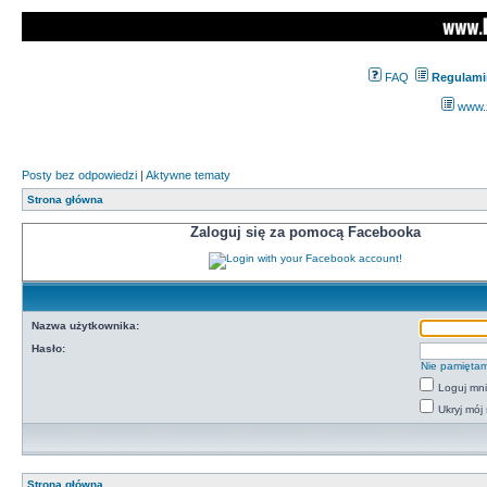
FAQ
Regulami
www.z
Posty bez odpowiedzi
|
Aktywne tematy
Strona główna
Zaloguj się za pomocą Facebooka
Nazwa użytkownika:
Hasło:
Nie pamiętam
Loguj mn
Ukryj mój 
Strona główna