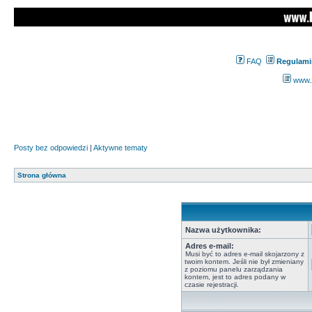
FAQ
Regulami
www.z
Posty bez odpowiedzi
|
Aktywne tematy
Strona główna
Nazwa użytkownika:
Adres e-mail:
Musi być to adres e-mail skojarzony z
twoim kontem. Jeśli nie był zmieniany
z poziomu panelu zarządzania
kontem, jest to adres podany w
czasie rejestracji.