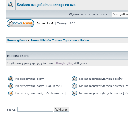
Szukam czegoś skutecznego na azs
Wyświetl tematy nie starsze niż:
Strona
1
z
4
[ Tematy: 185 ]
Strona główna
»
Forum Kibiców Turowa Zgorzelec
»
Różne
Kto jest online
Użytkownicy przeglądający to forum:
Google [Bot]
i 30 gości
Nieprzeczytane posty
Nie ma nieprzeczytanych postów
Nieprzeczytane posty [ Popularne ]
Nie ma nieprzeczytanych postów [ Po
Nieprzeczytane posty [ Zablokowane ]
Nie ma nieprzeczytanych postów [ Za
Szukaj: