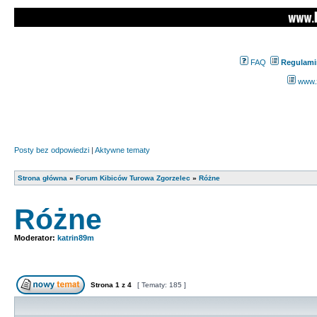
FAQ
Regulami
www.z
Posty bez odpowiedzi
|
Aktywne tematy
Strona główna
»
Forum Kibiców Turowa Zgorzelec
»
Różne
Różne
Moderator:
katrin89m
Strona
1
z
4
[ Tematy: 185 ]