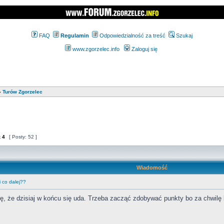
FAQ
Regulamin
Odpowiedzialność za treść
Szukaj
www.zgorzelec.info
Zaloguj się
»
Turów Zgorzelec
z
4
[ Posty: 52 ]
Wiadomość
 co dalej??
ę, że dzisiaj w końcu się uda. Trzeba zacząć zdobywać punkty bo za chwilę