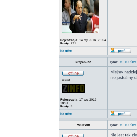
Rejestracja:
14 sty 2016, 23:04
Posty:
271
Na górę
krzychu72
Tytuł:
Re: TURÓW i
Miejmy nadziej
nie jesteśmy d
rekrut
Rejestracja:
17 wrz 2016,
18:31
Posty:
8
Na górę
MrDax99
Tytuł:
Re: TURÓW i
Nie jest tak ź