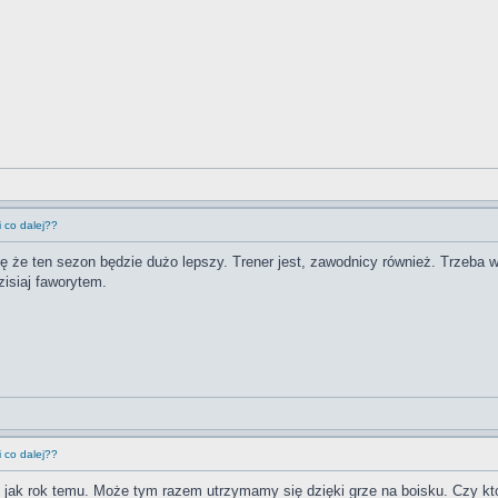
 co dalej??
ę że ten sezon będzie dużo lepszy. Trener jest, zawodnicy również. Trzeba
zisiaj faworytem.
 co dalej??
le jak rok temu. Może tym razem utrzymamy się dzięki grze na boisku. Czy k