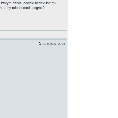
którym dzisiaj pewnie będzie łomot)
eń, żeby młodsi modli pograć?
:
18 lis 2022, 20:41