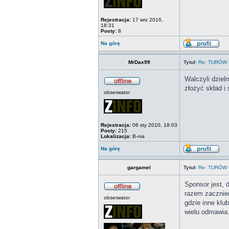
Rejestracja:
17 wrz 2016,
18:31
Posty:
8
Na górę
MrDax99
Tytuł:
Re: TURÓW i
Walczyli dziel
złożyć skład i
obserwator
Rejestracja:
06 sty 2010, 18:03
Posty:
215
Lokalizacja:
B-nia
Na górę
gargamel
Tytuł:
Re: TURÓW i
Sponsor jest, 
razem zaczniem
obserwator
gdzie inne klu
wielu odmawia.