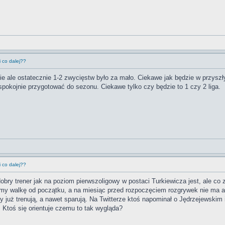
 co dalej??
nie ale ostatecznie 1-2 zwycięstw było za mało. Ciekawe jak będzie w przysz
 spokojnie przygotować do sezonu. Ciekawe tylko czy będzie to 1 czy 2 liga.
 co dalej??
dobry trener jak na poziom pierwszoligowy w postaci Turkiewicza jest, ale c
y walkę od początku, a na miesiąc przed rozpoczęciem rozgrywek nie ma ani
by już trenują, a nawet sparują. Na Twitterze ktoś napominał o Jędrzejewskim
 Ktoś się orientuje czemu to tak wygląda?