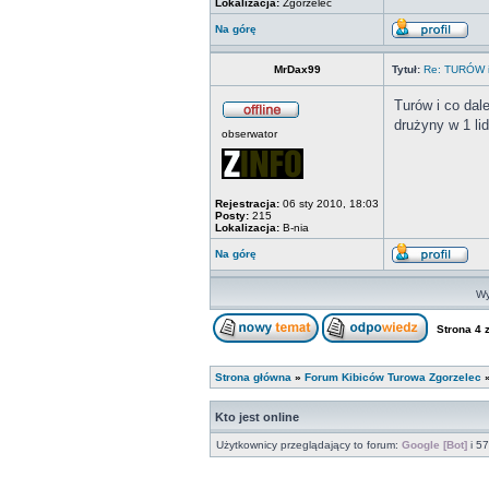
Lokalizacja:
Zgorzelec
Na górę
MrDax99
Tytuł:
Re: TURÓW i
Turów i co dal
drużyny w 1 li
obserwator
Rejestracja:
06 sty 2010, 18:03
Posty:
215
Lokalizacja:
B-nia
Na górę
Wy
Strona
4
Strona główna
»
Forum Kibiców Turowa Zgorzelec
Kto jest online
Użytkownicy przeglądający to forum:
Google [Bot]
i 57