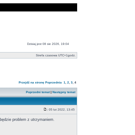
Dzisiaj jest 08 sie 2026, 19:04
Strefa czasowa UTC+1godz.
Przejdź na stronę
Poprzednia
1
,
2
,
3
,
4
Poprzedni temat
|
Następny temat
:
05 lut 2022, 13:45
 będzie problem z utrzymaniem.