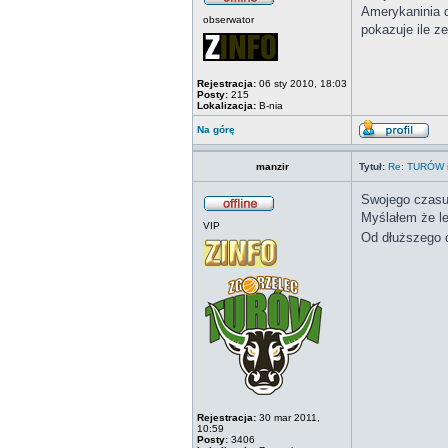
Amerykaninia d
obserwator
pokazuje ile z
Rejestracja:
06 sty 2010, 18:03
Posty:
215
Lokalizacja:
B-nia
Na górę
manzir
Tytuł:
Re: TURÓW i
Swojego czasu
Myślałem że le
VIP
Od dłuższego 
Rejestracja:
30 mar 2011,
10:59
Posty:
3406