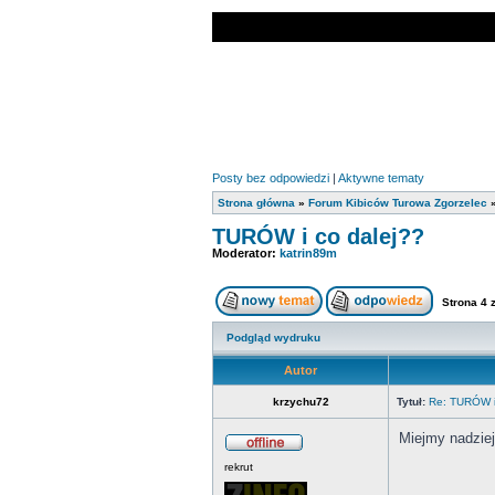
Posty bez odpowiedzi
|
Aktywne tematy
Strona główna
»
Forum Kibiców Turowa Zgorzelec
TURÓW i co dalej??
Moderator:
katrin89m
Strona
4
Podgląd wydruku
Autor
krzychu72
Tytuł:
Re: TURÓW i
Miejmy nadziej
rekrut