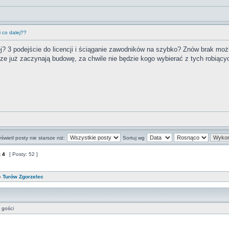
 co dalej??
ej? 3 podejście do licencji i ściąganie zawodników na szybko? Znów brak moż
dze już zaczynają budowę, za chwile nie będzie kogo wybierać z tych robiący
świetl posty nie starsze niż:
Sortuj wg
z
4
[ Posty: 52 ]
»
Turów Zgorzelec
 gości