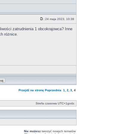
:
24 maja 2023, 10:38
liwości zatrudnienia 1 obcokrajowca? Inne
ch różnice.
Przejdź na stronę
Poprzednia
1
,
2
,
3
,
4
Strefa czasowa UTC+1godz.
Nie możesz
tworzyć nowych tematów