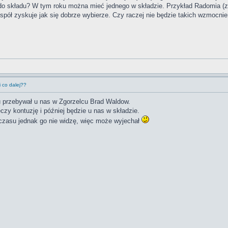
o składu? W tym roku można mieć jednego w składzie. Przykład Radomia (z 
espół zyskuje jak się dobrze wybierze. Czy raczej nie będzie takich wzmocni
 co dalej??
 przebywał u nas w Zgorzelcu Brad Waldow.
czy kontuzję i później będzie u nas w składzie.
czasu jednak go nie widzę, więc może wyjechał