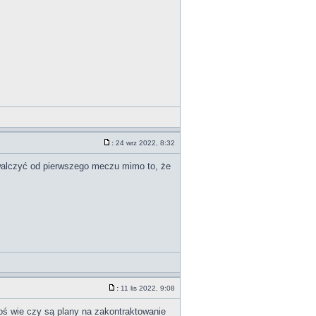
:
24 wrz 2022, 8:32
 walczyć od pierwszego meczu mimo to, że
:
11 lis 2022, 9:08
toś wie czy są plany na zakontraktowanie