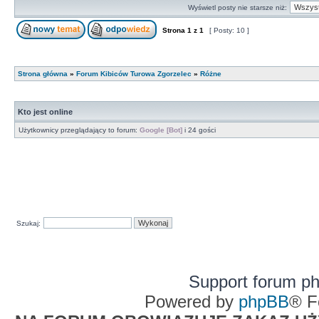
Wyświetl posty nie starsze niż:
Strona
1
z
1
[ Posty: 10 ]
Strona główna
»
Forum Kibiców Turowa Zgorzelec
»
Różne
Kto jest online
Użytkownicy przeglądający to forum:
Google [Bot]
i 24 gości
Szukaj:
Support forum p
Powered by
phpBB
® F