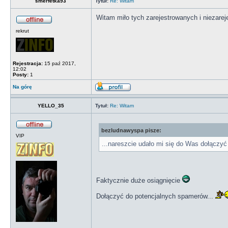
smerfetka93
Tytuł:
Re: Witam
Witam miło tych zarejestrowanych i niezare
rekrut
Rejestracja:
15 paź 2017,
12:02
Posty:
1
Na górę
YELLO_35
Tytuł:
Re: Witam
bezludnawyspa pisze:
VIP
...nareszcie udało mi się do Was dołączyć
Faktycznie duże osiągnięcie
Dołączyć do potencjalnych spamerów...