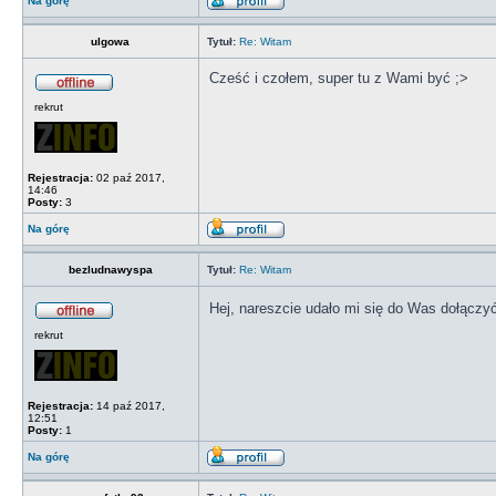
Na górę
ulgowa
Tytuł:
Re: Witam
Cześć i czołem, super tu z Wami być ;>
rekrut
Rejestracja:
02 paź 2017,
14:46
Posty:
3
Na górę
bezludnawyspa
Tytuł:
Re: Witam
Hej, nareszcie udało mi się do Was dołączy
rekrut
Rejestracja:
14 paź 2017,
12:51
Posty:
1
Na górę