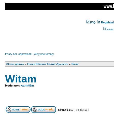
FAQ
Regulami
www.z
Posty bez odpowiedzi
|
Aktywne tematy
Strona główna
»
Forum Kibiców Turowa Zgorzelec
»
Różne
Witam
Moderator:
katrin89m
Strona
1
z
1
[ Posty: 10 ]