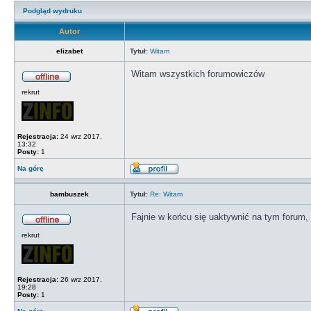
Podgląd wydruku
Autor
elizabet
Tytuł:
Witam
Witam wszystkich forumowiczów
rekrut
Rejestracja:
24 wrz 2017,
13:32
Posty:
1
Na górę
bambuszek
Tytuł:
Re: Witam
Fajnie w końcu się uaktywnić na tym forum
rekrut
Rejestracja:
26 wrz 2017,
19:28
Posty:
1