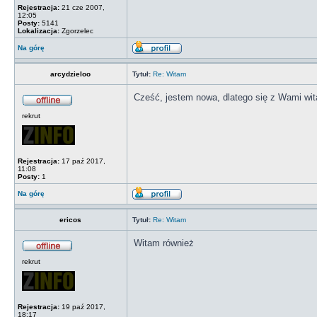
Rejestracja:
21 cze 2007,
12:05
Posty:
5141
Lokalizacja:
Zgorzelec
Na górę
arcydzieloo
Tytuł:
Re: Witam
Cześć, jestem nowa, dlatego się z Wami wi
rekrut
Rejestracja:
17 paź 2017,
11:08
Posty:
1
Na górę
ericos
Tytuł:
Re: Witam
Witam również
rekrut
Rejestracja:
19 paź 2017,
18:17