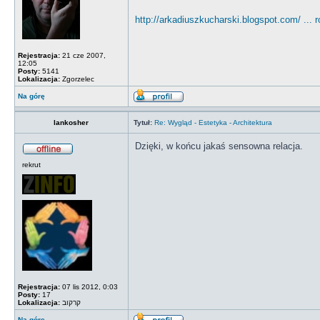
http://arkadiuszkucharski.blogspot.com/ ... 
Rejestracja:
21 cze 2007,
12:05
Posty:
5141
Lokalizacja:
Zgorzelec
Na górę
lankosher
Tytuł:
Re: Wygląd - Estetyka - Architektura
Dzięki, w końcu jakaś sensowna relacja.
rekrut
Rejestracja:
07 lis 2012, 0:03
Posty:
17
Lokalizacja:
קרקוב
Na górę