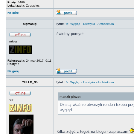
Posty:
3406
Lokalizacja:
Zgorzelec
Na górę
sigmasig
Tytuł:
Re: Wygląd - Estetyka - Architektura
świetny pomysł
rekrut
Rejestracja:
24 mar 2017, 9:11
Posty:
6
Na górę
YELLO_35
Tytuł:
Re: Wygląd - Estetyka - Architektura
manzir pisze:
VIP
Dzisiaj właśnie otworzyli rondo i trzeba p
wygląd.
Kilka zdjęć z tegoż na blogu - zapraszam