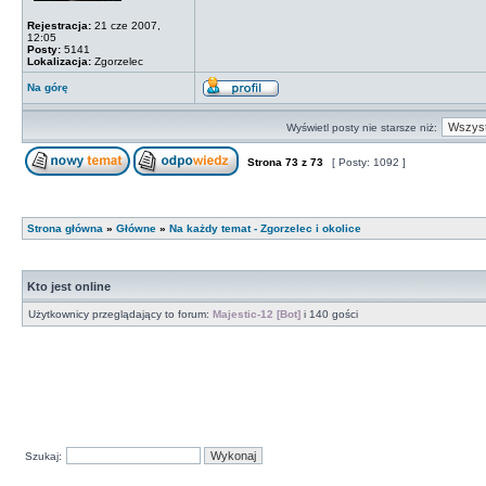
Rejestracja:
21 cze 2007,
12:05
Posty:
5141
Lokalizacja:
Zgorzelec
Na górę
Wyświetl posty nie starsze niż:
Strona
73
z
73
[ Posty: 1092 ]
Strona główna
»
Główne
»
Na każdy temat - Zgorzelec i okolice
Kto jest online
Użytkownicy przeglądający to forum:
Majestic-12 [Bot]
i 140 gości
Szukaj: