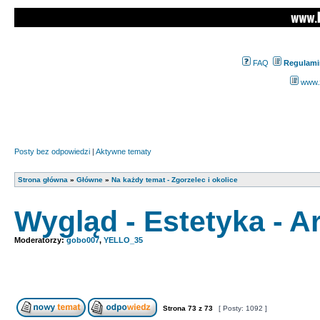
FAQ
Regulami
www.z
Posty bez odpowiedzi
|
Aktywne tematy
Strona główna
»
Główne
»
Na każdy temat - Zgorzelec i okolice
Wygląd - Estetyka - A
Moderatorzy:
gobo007
,
YELLO_35
Strona
73
z
73
[ Posty: 1092 ]