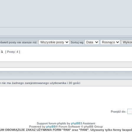
świetl posty nie starsze niż:
Sortuj wg
z
1
[ Posty: 4 ]
m nie ma żadnego zarejestrowanego użytkownika i 30 gości
Przejdź do:
Support forum phpbb by
phpBB3
Assistant
Powered by
phpBB
® Forum Software © phpBB Group
UM OBOWIĄZUJE ZAKAZ UŻYWANIA FORM "PAN" oraz "PANI". Używamy tylko formy bezpośr