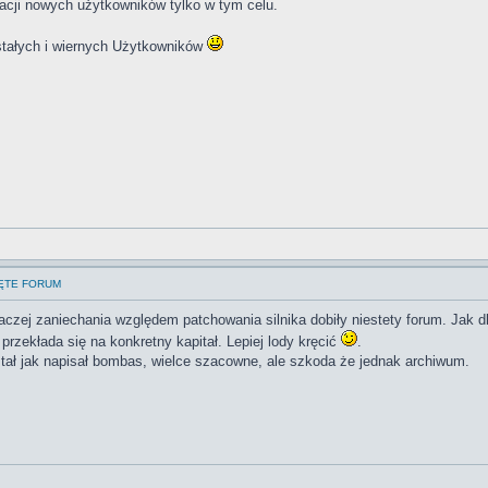
racji nowych użytkowników tylko w tym celu.
tałych i wiernych Użytkowników
IĘTE FORUM
raczej zaniechania względem patchowania silnika dobiły niestety forum. Jak d
przekłada się na konkretny kapitał. Lepiej lody kręcić
.
ał jak napisał bombas, wielce szacowne, ale szkoda że jednak archiwum.