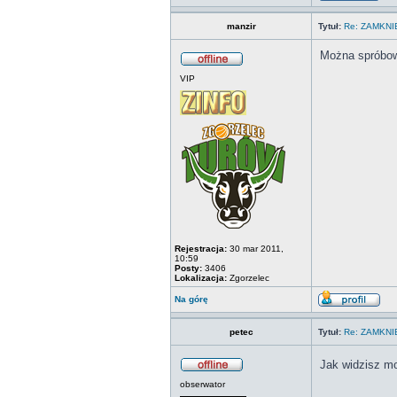
manzir
Tytuł:
Re: ZAMKN
Można spróbow
VIP
Rejestracja:
30 mar 2011,
10:59
Posty:
3406
Lokalizacja:
Zgorzelec
Na górę
petec
Tytuł:
Re: ZAMKN
Jak widzisz m
obserwator