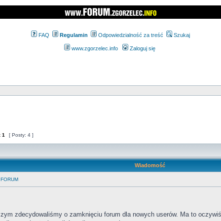
FAQ
Regulamin
Odpowiedzialność za treść
Szukaj
www.zgorzelec.info
Zaloguj się
z
1
[ Posty: 4 ]
Wiadomość
 FORUM
jszym zdecydowaliśmy o zamknięciu forum dla nowych userów. Ma to oczyw