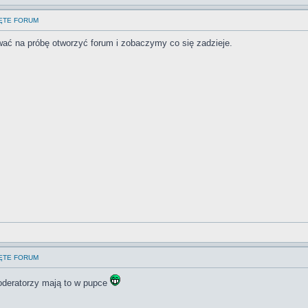
IĘTE FORUM
ać na próbę otworzyć forum i zobaczymy co się zadzieje.
IĘTE FORUM
oderatorzy mają to w pupce