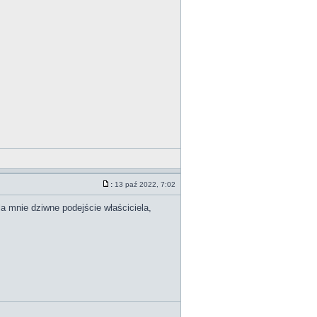
:
13 paź 2022, 7:02
la mnie dziwne podejście właściciela,