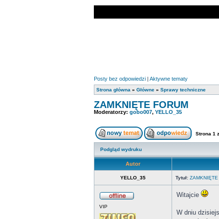
Posty bez odpowiedzi
|
Aktywne tematy
Strona główna
»
Główne
»
Sprawy techniczne
ZAMKNIĘTE FORUM
Moderatorzy:
gobo007
,
YELLO_35
Strona
1
Podgląd wydruku
Autor
YELLO_35
Tytuł:
ZAMKNIĘTE
Witajcie
VIP
W dniu dzisie