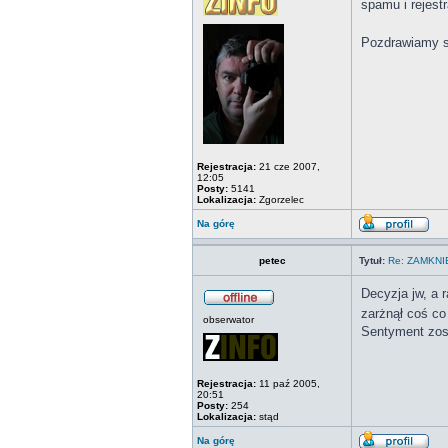
spamu i rejest
Pozdrawiamy s
Rejestracja:
21 cze 2007,
12:05
Posty:
5141
Lokalizacja:
Zgorzelec
Na górę
petec
Tytuł:
Re: ZAMKN
Decyzja jw, a 
zarżnął coś co 
obserwator
Sentyment zost
Rejestracja:
11 paź 2005,
20:51
Posty:
254
Lokalizacja:
stąd
Na górę