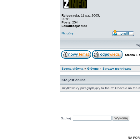
Rejestracja:
11 paź 2005,
20:51
Posty:
254
Lokalizacja:
stąd
Na górę
Wy
Strona
1
Strona główna
»
Główne
»
Sprawy techniczne
Kto jest online
Użytkownicy przeglądający to forum: Obecnie na foru
Szukaj:
NA FOR