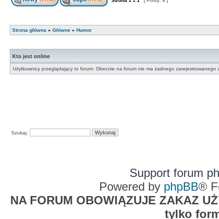
Strona
1
z
1
[ Posty: 9 ]
Strona główna
»
Główne
»
Humor
Kto jest online
Użytkownicy przeglądający to forum: Obecnie na forum nie ma żadnego zarejestrowanego u
Szukaj:
Support forum p
Powered by
phpBB
® F
NA FORUM OBOWIĄZUJE ZAKAZ UŻYW
tylko for