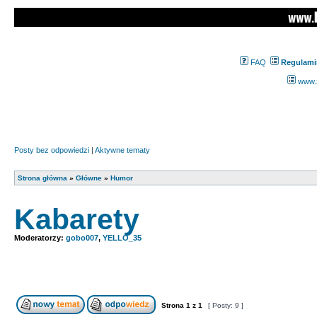
FAQ
Regulami
www.z
Posty bez odpowiedzi
|
Aktywne tematy
Strona główna
»
Główne
»
Humor
Kabarety
Moderatorzy:
gobo007
,
YELLO_35
Strona
1
z
1
[ Posty: 9 ]