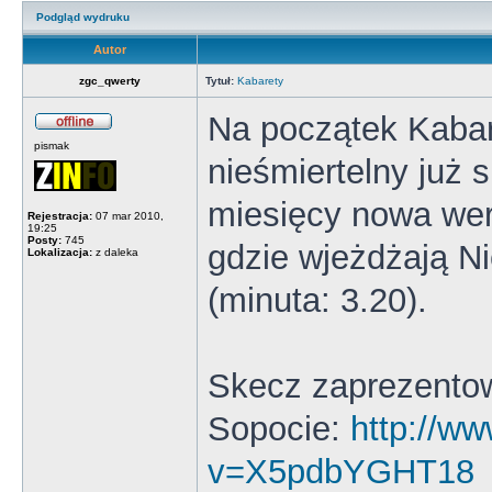
Podgląd wydruku
Autor
zgc_qwerty
Tytuł:
Kabarety
Na początek Kaba
pismak
nieśmiertelny już
miesięcy nowa wer
Rejestracja:
07 mar 2010,
19:25
Posty:
745
gdzie wjeżdżają N
Lokalizacja:
z daleka
(minuta: 3.20).
Skecz zaprezentow
Sopocie:
http://w
v=X5pdbYGHT18