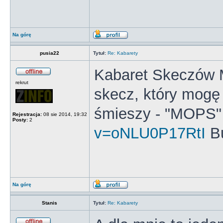
Na górę
pusia22
Tytuł:
Re: Kabarety
Kabaret Skeczów 
rekrut
skecz, który mogę
śmieszy - "MOPS
Rejestracja:
08 sie 2014, 19:32
Posty:
2
v=oNLU0P17RtI
B
Na górę
Stanis
Tytuł:
Re: Kabarety