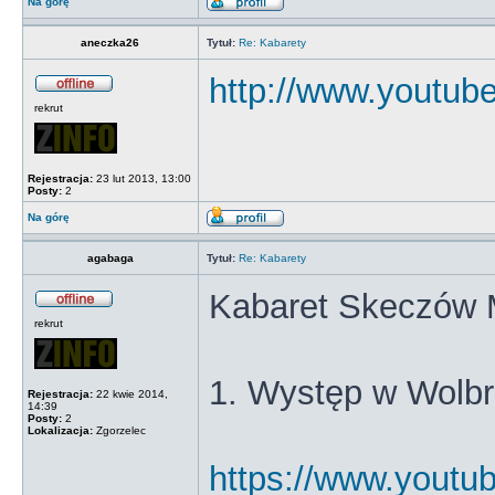
Na górę
aneczka26
Tytuł:
Re: Kabarety
http://www.youtu
rekrut
Rejestracja:
23 lut 2013, 13:00
Posty:
2
Na górę
agabaga
Tytuł:
Re: Kabarety
Kabaret Skeczów 
rekrut
1. Występ w Wolb
Rejestracja:
22 kwie 2014,
14:39
Posty:
2
Lokalizacja:
Zgorzelec
https://www.yout