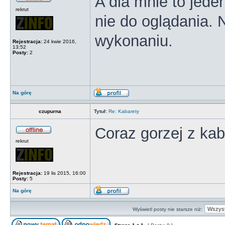
A dla mnie to jeden
rekrut
nie do oglądania. 
wykonaniu.
Rejestracja:
24 kwie 2016,
13:52
Posty:
2
Na górę
czupurna
Tytuł:
Re: Kabarety
Coraz gorzej z kaba
rekrut
Rejestracja:
19 lis 2015, 16:00
Posty:
5
Na górę
Wyświetl posty nie starsze niż: