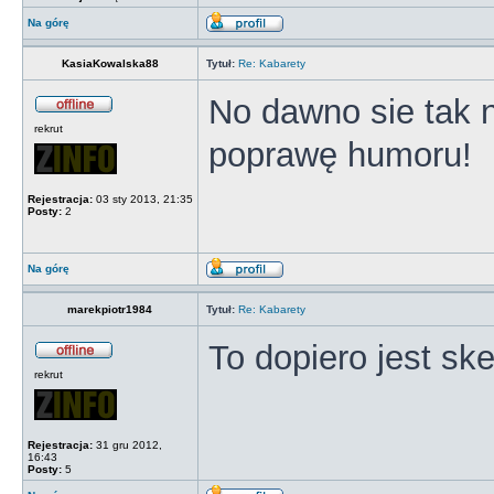
Na górę
KasiaKowalska88
Tytuł:
Re: Kabarety
No dawno sie tak 
rekrut
poprawę humoru!
Rejestracja:
03 sty 2013, 21:35
Posty:
2
Na górę
marekpiotr1984
Tytuł:
Re: Kabarety
To dopiero jest sk
rekrut
Rejestracja:
31 gru 2012,
16:43
Posty:
5