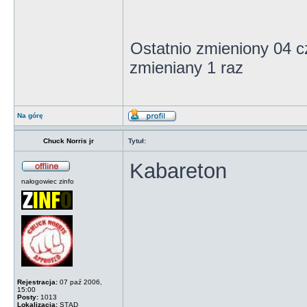
Ostatnio zmieniony 04 
zmieniany 1 raz
Na górę
Chuck Norris jr
Tytuł:
Kabareton
nałogowiec zinfo
Rejestracja:
07 paź 2006,
15:00
Posty:
1013
Lokalizacja:
STĄD